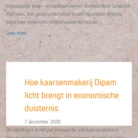
toepasselijk heet – is handgemaakt in Diemen door Jonathan
Morrison. Van geupcycled afval maakt hij unieke designs
waarmee tieners en jongvolwassenen lekker…
Lees meer
Hoe kaarsenmakerij Dipam
licht brengt in economische
duisternis
7 december 2020
De tafelkaars is het paradepaardje van kaarsenmakerij
Dipam. Het zijn tweelingen van bijenwas, te koop in setjes