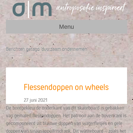
Menu
Berichten getagd ‘duurzaam ondernemen’
Flessendoppen on wheels
27 juni 2021
De bontgekleurde onderkant van dit skateboard is gebakken
van gemalen flessendoppen. Het patroon aan de bovenkant is
gecomponeerd uit blauwe doppen van waterflesjes en gele
doppen van sinaasappelfrisdrank. Dit wasteboard – zoals het