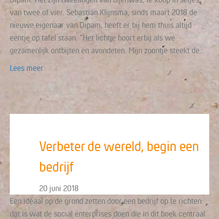
van twee of vier. Sebastian Klijnsma, sinds maart 2018 de
nieuwe eigenaar van Dipam, heeft er bij hem thuis altijd
eentje op tafel staan: “Het lichtje hoort erbij als we
gezamenlijk ontbijten en avondeten. Mijn zoontje steekt de…
Lees meer
Verbeter de wereld, begin een
bedrijf
20 juni 2018
Een ideaal op de grond zetten door een bedrijf op te richten:
dat is wat de social enterprises doen die in dit boek centraal