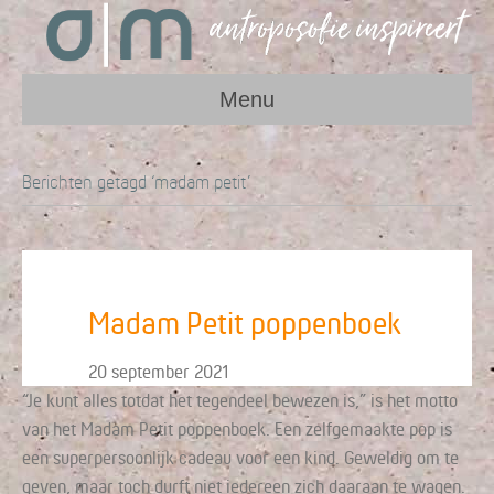
Menu
Berichten getagd ‘madam petit’
Madam Petit poppenboek
20 september 2021
“Je kunt alles totdat het tegendeel bewezen is,” is het motto
van het Madam Petit poppenboek. Een zelfgemaakte pop is
een superpersoonlijk cadeau voor een kind. Geweldig om te
geven, maar toch durft niet iedereen zich daaraan te wagen.