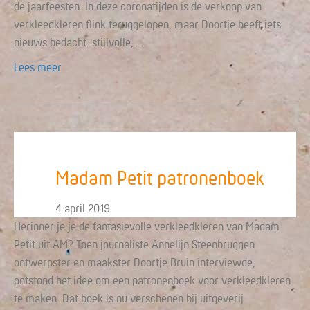
de jaarfeesten. In deze coronatijden is de verkoop van
verkleedkleren flink teruggelopen, maar Doortje heeft iets
nieuws bedacht: stijlvolle,…
Lees meer
Madam Petit patronenboek
4 april 2019
Herinner je je de fantasievolle verkleedkleren van Madam
Petit uit AM? Toen journaliste Annelijn Steenbruggen
ontwerpster en maakster Doortje Bruin interviewde,
ontstond het idee om een patronenboek voor verkleedkleren
te maken. Dat boek is nu verschenen bij uitgeverij