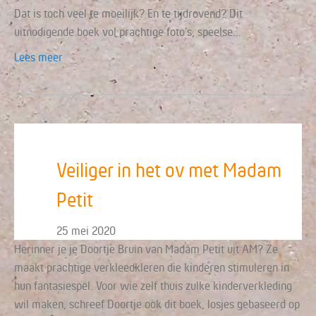
Dat is toch veel te moeilijk? En te tijdrovend? Dit
uitnodigende boek vol prachtige foto’s, speelse…
Lees meer
Veiliger in het ov met Madam
Petit
25 mei 2020
Herinner je je Doortje Bruin van Madam Petit uit AM? Ze
maakt prachtige verkleedkleren die kinderen stimuleren in
hun fantasiespel. Voor wie zelf thuis zulke kinderverkleding
wil maken, schreef Doortje ook dit boek, losjes gebaseerd op