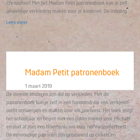
Christofoor! Met het Madam Petit patronenboek kun je zelf
geweldige verkleding maken voor je kinderen. De indeling…
Lees meer
Madam Petit patronenboek
1 maart 2019
De meeste kinderen zijn dol op verkleden. Met dit
patronenboek kun je zelf in een handomdraai een verkleed-
outfit ontwerpen en maken voor elk jaarfeest. Het boek volgt
het schooljaar en begint met een riddermantel voor Michaël
en sluit af met een bloemenkrans voor het midzomerfeest.
De eenvoudige patronen zijn gebaseerd op cirkels en