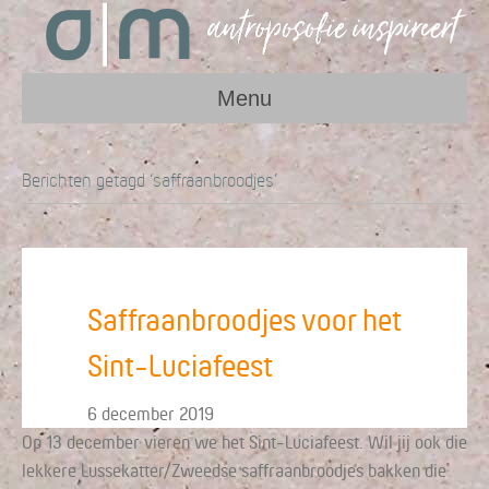
Menu
Berichten getagd ‘saffraanbroodjes’
Saffraanbroodjes voor het
Sint-Luciafeest
6 december 2019
Op 13 december vieren we het Sint-Luciafeest. Wil jij ook die
lekkere Lussekatter/Zweedse saffraanbroodjes bakken die