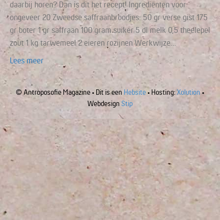
daarbij horen? Dan is dit het recept! Ingrediënten voor
ongeveer 20 Zweedse saffraanbroodjes: 50 gr verse gist 175
gr boter 1 gr saffraan 100 gram suiker 5 dl melk 0,5 theelepel
zout 1 kg tarwemeel 2 eieren rozijnen Werkwijze…
Lees meer
© Antroposofie Magazine • Dit is een
Hebsite
• Hosting:
Xolution
•
Webdesign
Stip