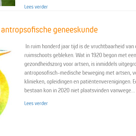
about BD-vereniging en Demeter steunen ei
Lees verder
r antropsofische geneeskunde
In ruim honderd jaar tijd is de vruchtbaarheid va
ruimschoots gebleken. Wat in 1920 begon met een
gezondheidszorg voor artsen, is inmiddels uitgegr
antroposofisch-medische beweging met artsen, v
klinieken, opleidingen en patiëntenverenigingen. E
bestaan kon in 2020 niet plaatsvinden vanwege…
about Herfstcongres 101 jaar antropsofisc
Lees verder