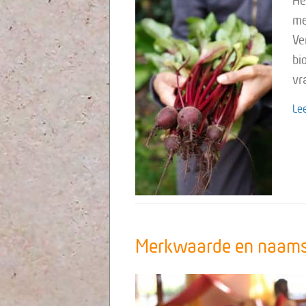
He
me
Ve
bi
vr
Le
Merkwaarde en naamsb