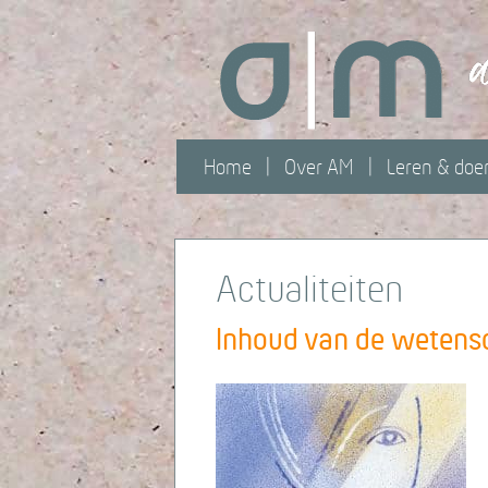
Home
Over AM
Leren & doe
Actualiteiten
Inhoud van de wetensc