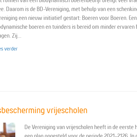
t runnen van een biodynamisch boerenbedrijf brengt veel vr
e. Daarom is de BD-Vereniging, met behulp van een schenkin
reniging een nieuw initiatief gestart: Boeren voor Boeren. Ee
odynamische boeren en tuinders is bereid om minder ervaren 
agen. Zij…
about Boeren voor boeren
es verder
escherming vrijescholen
De Vereniging van vrijescholen heeft in de eerste
een plan opgesteld voor de periode 2021-2126. In da