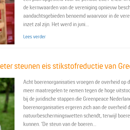
de kernwaarden van de vereniging opnieuw besch
aandachtsgebieden benoemd waarvoor in de veren
inzet zal zijn. Het werd in juni…
about Merkwaarde en naamsbescherming vr
Lees verder
ter steunen eis stikstofreductie van Gr
Acht boerenorganisaties vroegen de overheid op 
meer maatregelen te nemen tegen de hoge uitstoot 
bij de juridische stappen die Greenpeace Nederla
boerenorganisaties ergeren zich aan de overheid d
natuurbeschermingswetten schendt, terwijl boere
kunnen. ‘De steun van de boeren…