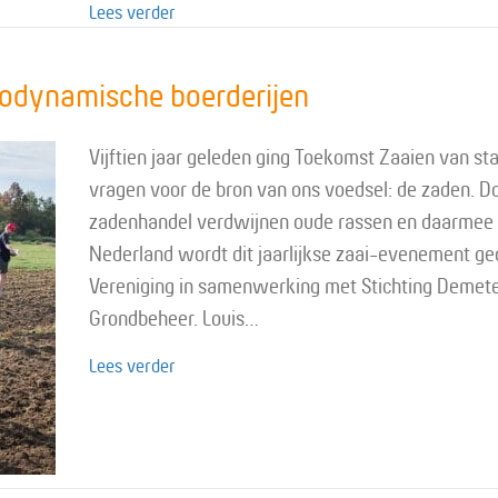
about Groei in areaal biodynamische landb
Lees verder
iodynamische boerderijen
Vijftien jaar geleden ging Toekomst Zaaien van st
vragen voor de bron van ons voedsel: de zaden. D
zadenhandel verdwijnen oude rassen en daarmee 
Nederland wordt dit jaarlijkse zaai-evenement ge
Vereniging in samenwerking met Stichting Demete
Grondbeheer. Louis…
about Toekomst Zaaien op biodynamische b
Lees verder