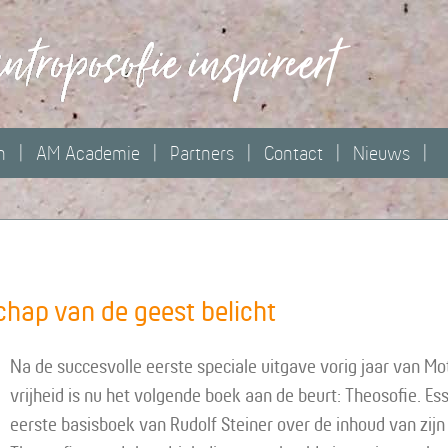
n
AM Academie
Partners
Contact
Nieuws
hap van de geest belicht
Na de succesvolle eerste speciale uitgave vorig jaar van Mot
vrijheid is nu het volgende boek aan de beurt: Theosofie. Es
eerste basisboek van Rudolf Steiner over de inhoud van zij