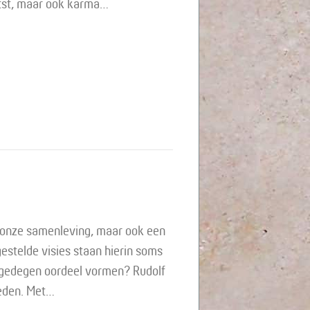
etst, maar ook karma…
p onze samenleving, maar ook een
stelde visies staan hierin soms
n gedegen oordeel vormen? Rudolf
ieden. Met…