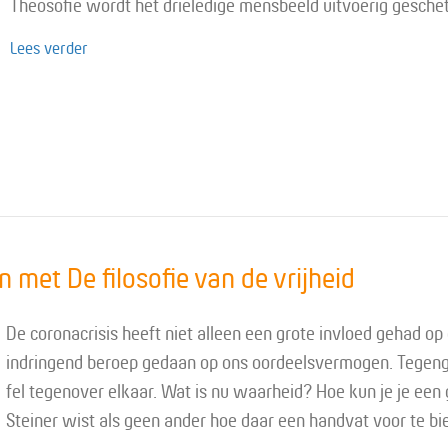
Theosofie wordt het drieledige mensbeeld uitvoerig gesch
about Inhoud van de wetenschap van de geest belicht
Lees verder
 met De filosofie van de vrijheid
De coronacrisis heeft niet alleen een grote invloed gehad o
indringend beroep gedaan op ons oordeelsvermogen. Tegenge
fel tegenover elkaar. Wat is nu waarheid? Hoe kun je je ee
Steiner wist als geen ander hoe daar een handvat voor te b