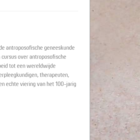
s stikstofreductie van Greenpeace
n de antroposofische geneeskunde
 cursus over antroposofische
oeid tot een wereldwijde
erpleegkundigen, therapeuten,
en echte viering van het 100-jarig
he geneeskunde