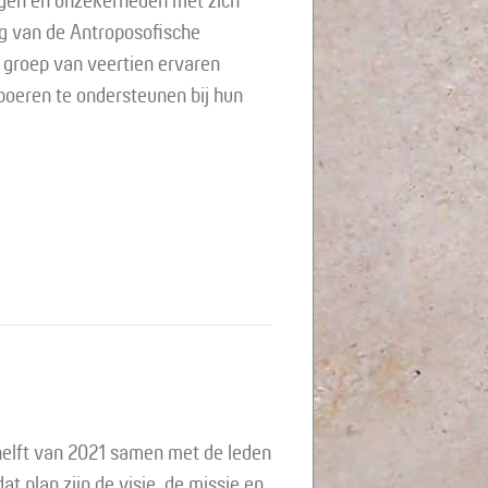
agen en onzekerheden met zich
g van de Antroposofische
n groep van veertien ervaren
boeren te ondersteunen bij hun
 helft van 2021 samen met de leden
t plan zijn de visie, de missie en