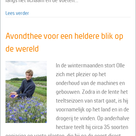
langs het lichaam en de voeten…
about Jezelf ervaren als vijfster
Lees verder
Avondthee voor een heldere blik op
de wereld
In de wintermaanden stort Olle
zich met plezier op het
onderhoud van de machines en
gebouwen. Zodra in de lente het
teeltseizoen van start gaat, is hij
voornamelijk op het land en in de
drogerij te vinden. Op anderhalve
hectare teelt hij circa 35 soorten
eenjarige en vaste planten, die hij na de oogst direct…