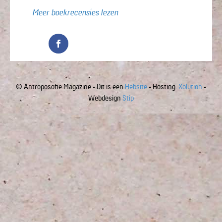
Meer boekrecensies lezen
© Antroposofie Magazine • Dit is een
Hebsite
• Hosting:
Xolution
•
Webdesign
Stip