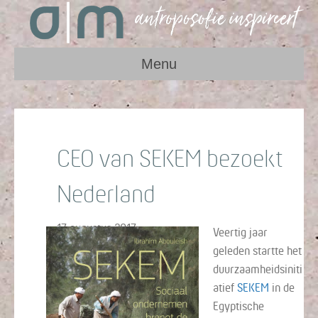
Menu
CEO van SEKEM bezoekt
Nederland
17 augustus 2017
Veertig jaar
geleden startte het
duurzaamheidsiniti
atief
SEKEM
in de
Egyptische