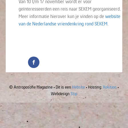
Van 10 t/m 17 november wordt er voor
geïnteresseerden een reis naar SEKEM georganiseerd.
Meer informatie hierover kun je vinden op de
website
van de Nederlandse vriendenkring rond SEKEM
.
© Antroposofie Magazine • Dit is een
Hebsite
• Hosting:
Xolution
•
Webdesign
Stip