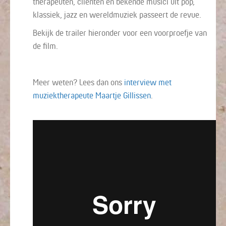
therapeuten, cliënten en bekende musici uit pop,
klassiek, jazz en wereldmuziek passeert de revue.
Bekijk de trailer hieronder voor een voorproefje van
de film.
Meer weten? Lees dan ons
interview met
muziektherapeute Maartje Gillissen
.