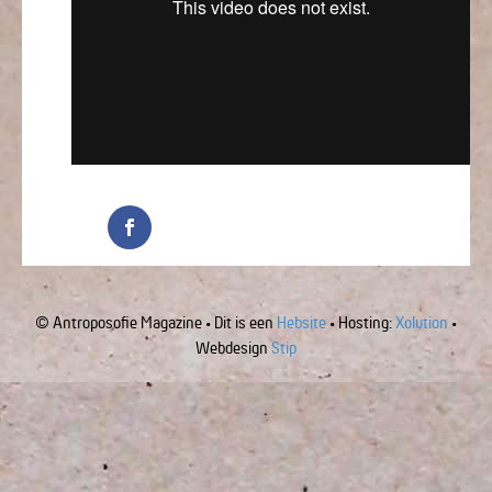
© Antroposofie Magazine • Dit is een
Hebsite
• Hosting:
Xolution
•
Webdesign
Stip