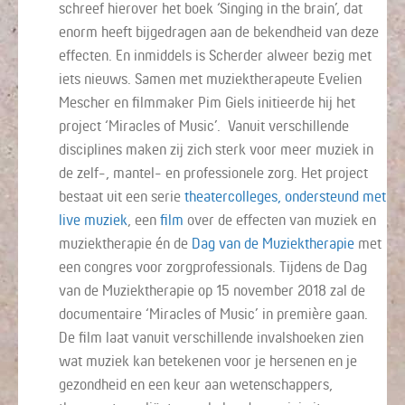
schreef hierover het boek ‘Singing in the brain’, dat
enorm heeft bijgedragen aan de bekendheid van deze
effecten. En inmiddels is Scherder alweer bezig met
iets nieuws. Samen met muziektherapeute Evelien
Mescher en filmmaker Pim Giels initieerde hij het
project ‘Miracles of Music’. Vanuit verschillende
disciplines maken zij zich sterk voor meer muziek in
de zelf-, mantel- en professionele zorg. Het project
bestaat uit een serie
theatercolleges, ondersteund met
live muziek
, een
film
over de effecten van muziek en
muziektherapie én de
Dag van de Muziektherapie
met
een congres voor zorgprofessionals. Tijdens de Dag
van de Muziektherapie op 15 november 2018 zal de
documentaire ‘Miracles of Music’ in première gaan.
De film laat vanuit verschillende invalshoeken zien
wat muziek kan betekenen voor je hersenen en je
gezondheid en een keur aan wetenschappers,