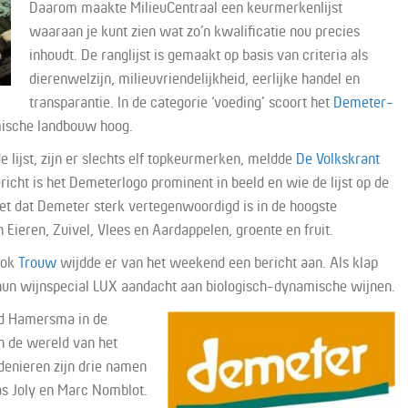
Daarom maakte MilieuCentraal een keurmerkenlijst
waaraan je kunt zien wat zo’n kwalificatie nou precies
inhoudt. De ranglijst is gemaakt op basis van criteria als
dierenwelzijn, milieuvriendelijkheid, eerlijke handel en
transparantie. In de categorie ‘voeding’ scoort het
Demeter-
ische landbouw hoog.
 lijst, zijn er slechts elf topkeurmerken, meldde
De Volkskrant
richt is het Demeterlogo prominent in beeld en wie de lijst op de
iet dat Demeter sterk vertegenwoordigd is in de hoogste
 Eieren, Zuivel, Vlees en Aardappelen, groente en fruit.
ook
Trouw
wijdde er van het weekend een bericht aan. Als klap
 hun wijnspecial LUX aandacht aan biologisch-dynamische wijnen.
ld Hamersma in de
In de wereld van het
enieren zijn drie namen
las Joly en Marc Nomblot.