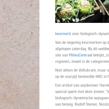
keurmerk
voor biologisch-dynam
Van de negentig keurmerken op de
afgelopen zaterdag. Bij dit webbe
site van
MilieuCentraal
bekijkt, z
regionen, zowel in de categorieën
Niet alleen de Volkskrant, maar 
op de vuurpijl besteedde NRC in
E
en artikel van wijnkenner Haro
special opent met deze zinnen: “
biologisch-dynamische wijngaard
van belang: Rudolf Steiner, Nico