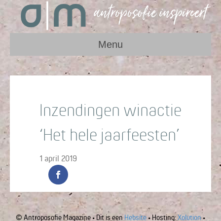
Menu
Inzendingen winactie
‘Het hele jaarfeesten’
1 april 2019
© Antroposofie Magazine • Dit is een
Hebsite
• Hosting:
Xolution
•