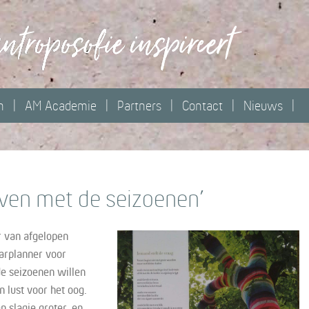
n
AM Academie
Partners
Contact
Nieuws
even met de seizoenen’
r van afgelopen
aarplanner voor
e seizoenen willen
 lust voor het oog.
 slagje groter, en