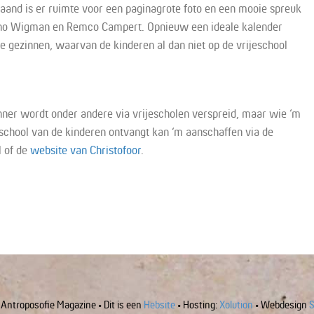
aand is er ruimte voor een paginagrote foto en een mooie spreuk
enno Wigman en Remco Campert. Opnieuw een ideale kalender
e gezinnen, waarvan de kinderen al dan niet op de vrijeschool
nner wordt onder andere via vrijescholen verspreid, maar wie ‘m
 school van de kinderen ontvangt kan ‘m aanschaffen via de
 of de
website van Christofoor
.
Antroposofie Magazine • Dit is een
Hebsite
• Hosting:
Xolution
• Webdesign
S