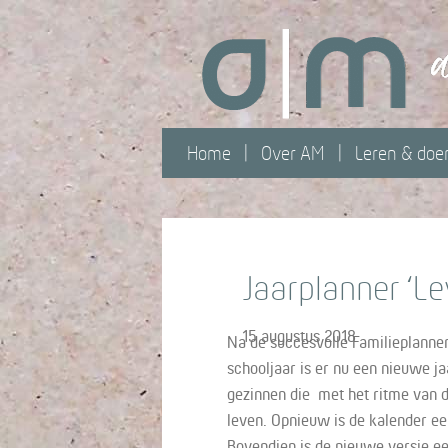
Home
Over AM
Leren & doe
Jaarplanner ‘L
15 augustus 2018
Na de succesvolle Familieplanne
schooljaar is er nu een nieuwe j
gezinnen die met het ritme van d
leven. Opnieuw is de kalender een
Bovendien is de nieuwe versie een