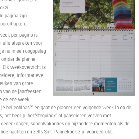
nkzij
e pagina zijn
ooruitkijken.
week per pagina is
 alle afspraken voor
 je nu in een oogopslag
, omdat de planner
 Elk weekoverzicht is
heldere, informatieve
reuken van grote
n van de jaarfeesten
 je de ene week
je bellenblaas?’ en gaat de planner een volgende week in op de
, het begrip ‘herfstequinox’ of paaseieren verven met
en gedenkdagen, schoolvakanties en bijzondere momenten als de
ige nachten en zelfs Sint-Pannekoek zijn voorgedrukt.