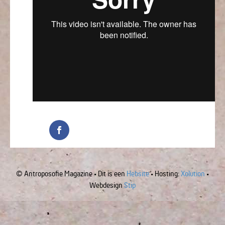
© Antroposofie Magazine • Dit is een
Hebsite
• Hosting:
Xolution
•
Webdesign
Stip