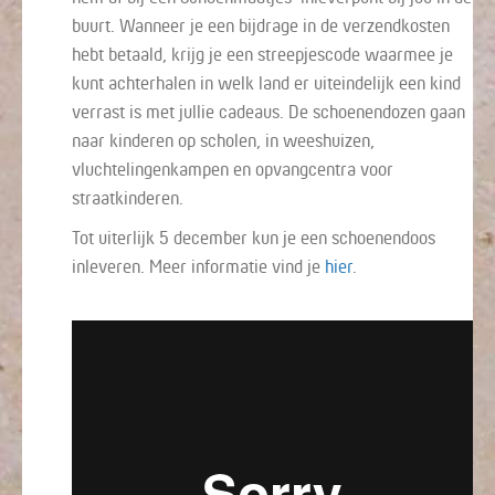
buurt. Wanneer je een bijdrage in de verzendkosten
hebt betaald, krijg je een streepjescode waarmee je
kunt achterhalen in welk land er uiteindelijk een kind
verrast is met jullie cadeaus. De schoenendozen gaan
naar kinderen op scholen, in weeshuizen,
vluchtelingenkampen en opvangcentra voor
straatkinderen.
Tot uiterlijk 5 december kun je een schoenendoos
inleveren. Meer informatie vind je
hier
.