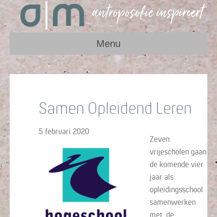
Menu
Samen Opleidend Leren
5 februari 2020
Zeven
vrijescholen gaan
de komende vier
jaar als
opleidingsschool
samenwerken
met de