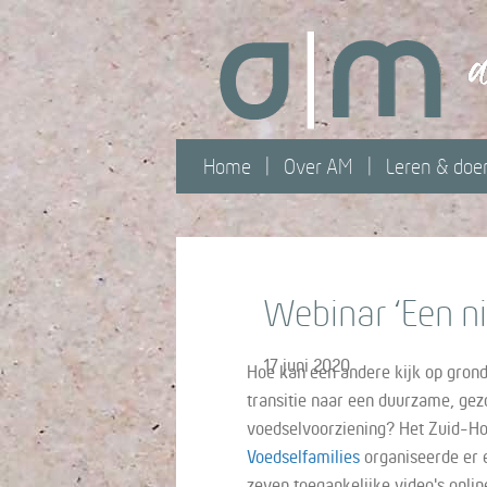
Home
Over AM
Leren & doe
Webinar ‘Een n
17 juni 2020
Hoe kan een andere kijk op gron
transitie naar een duurzame, gez
voedselvoorziening? Het Zuid-H
Voedselfamilies
organiseerde er e
zeven toegankelijke video's onlin