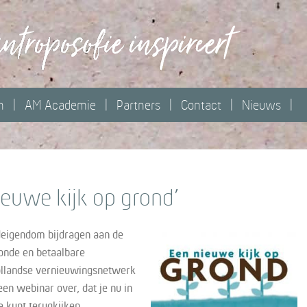
n
AM Academie
Partners
Contact
Nieuws
ieuwe kijk op grond’
deigendom bijdragen aan de
onde en betaalbare
ollandse vernieuwingsnetwerk
en webinar over, dat je nu in
e kunt terugkijken.