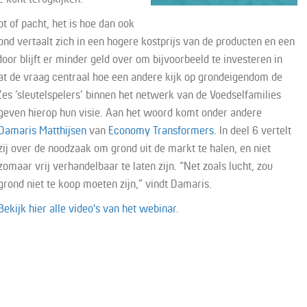
t of pacht, het is hoe dan ook
ond vertaalt zich in een hogere kostprijs van de producten en een
or blijft er minder geld over om bijvoorbeeld te investeren in
at de vraag centraal hoe een andere kijk op grondeigendom de
Zes ‘sleutelspelers’ binnen het netwerk van de Voedselfamilies
geven hierop hun visie. A
an het woord komt onder andere
Damaris Matthijsen
van
Economy Transformers
. In deel 6 vertelt
zij over de noodzaak om grond uit de markt te halen, en niet
zomaar vrij verhandelbaar te laten zijn. “Net zoals lucht, zou
grond niet te koop moeten zijn,” vindt Damaris.
Bekijk hier alle video's van het webinar
.