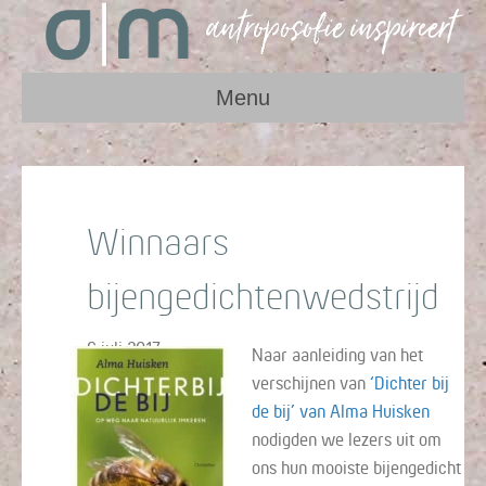
Menu
Winnaars
bijengedichtenwedstrijd
6 juli 2017
Naar aanleiding van het
verschijnen van
‘Dichter bij
de bij’ van Alma Huisken
nodigden we lezers uit om
ons hun mooiste bijengedicht