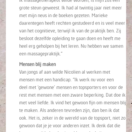
ik massagetherapeut wilde worden, is mijn zus
een
grote steun geweest
.
Ik had al twintig jaar niet meer
met mijn neus in de boeken gezeten. Marieke
daarentegen heeft rechten gestudeerd en is veel meer
van het cognitieve, terwijl ik van de praktijk ben. Z
ij
besloot dezelfde opleiding te gaan doen en
heeft me
heel erg geholpen bij het leren.
Nu hebben we samen
een
massage
praktijk.”
Mensen blij maken
V
an jongs af aan
wilde Nicolien al werken
met
mensen met een handicap.
“Ik werk
nu
voor een
deel
met ‘gewone’ mensen
en
topsporters en
voor de
rest
met mensen met een
zware
beperking.
Dat doe ik
met veel liefde.
Ik vind het gewoon fijn om mensen blij
te maken. Als anderen tevreden zijn, dan ben ik dat
ook.
Het is,
zeker in de wer
eld van de topspor
t,
niet zo
gewoon dat je je voor anderen inzet.
Ik denk dat die