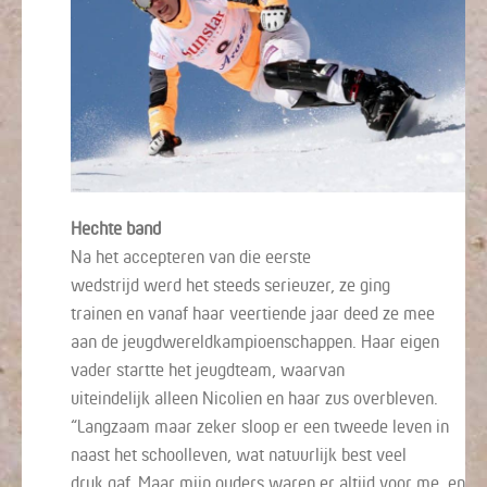
Hechte band
Na
het accepteren van die eerste
wedstrijd
werd
het
steeds
serieuzer, ze ging
trainen
en vanaf
haar veertiende
jaar deed ze mee
aan
de
jeugdwereldkampioenschappen.
Haar eigen
vader startte
het jeugdteam
, waarvan
uiteindelijk
alleen
Nicolien en haar zus overbleven.
“
Langzaam
maar zeker
sloop er een tweede leven
in
n
aast het schoolleven
, wat natuurlijk
best veel
druk
gaf
.
Maar
mijn
ouders waren
er altijd voor
me
, en