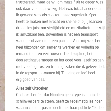
frustrerend, maar de wil om mezelf uit te dagen was
ook
daar
volop aanwezig. Het was totaal anders dan
ik gewend was als sporter, maar superleuk.
Sport
heeft te maken met kracht en snelheid
, bij ijsdansen
draait het juist om
sierlijkheid en muzikaliteit
- terwijl
ik amuzikaal ben
.
Bovendien is het een teamsport,
want je schaatst
met een partner. Voor mij was het
h
eel bijzonder om samen te
werken
en
volledig
op
iemand te leren vertrouwen. De discipline, het
doorzettingsvermogen
en het goed voor jezelf zorgen
met voeding, rust en training
,
zaken die
ik
geleerd he
b
in de topsport
, k
wa
men bij
‘
Dancing on Ice
’
heel
erg
goed van pas.
”
Alles zelf uitzoeken
Ondanks het feit dat Nicolien geen type is om in de
schijnwerpers te staan, geeft ze regelmatig lezingen
waarin ze haar passie deelt met haar publiek: “Ik deel