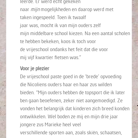
leerde
. Er werd echt gekeken
naar
mijn
m
ogelijkheden en daarop werd met
ta
ken
ingespeeld.
Toen ik
twaalf
jaar
was,
mocht
ik
van mijn ouders
zelf
mijn
middelbare school
kiezen
. Na een aantal scholen
te hebben bekeken, koos
ik
toch voor
de
vrijeschool
ondanks
het feit
dat die
voor
mij
vijf
kwartier
fietsen
was.
”
Voor je plezier
De vrijeschool paste goed in de
‘brede’
opvoeding
die
Nicolien
s
ouders
haar en haar zus wilden
bieden
.
“Mijn
ouders hebben de topsport
die ik later
ben gaan beoefenen, zeker niet
aangemoedigd.
Ze
vonden het belangrijk dat kinderen zich breed konden
ontwikkelen.
Wel boden ze mij en mijn
drie
jaar
jongere zus
Marieke heel veel
verschillende
sporten
aan,
zoals
skiën, schaatsen,