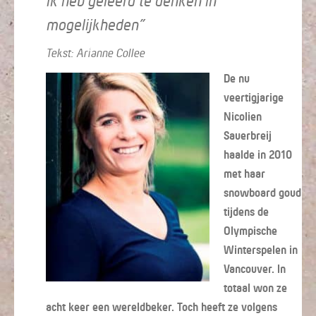
Ik heb geleerd te denken in
mogelijkheden”
Tekst: Arianne Collee
De nu
veertigjarige
Nicolien
Sauerbreij
haalde in 2010
met haar
snowboard goud
tijdens de
Olympische
Winterspelen in
Vancouver. In
totaal won ze
acht keer een wereldbeker. Toch heeft ze volgens