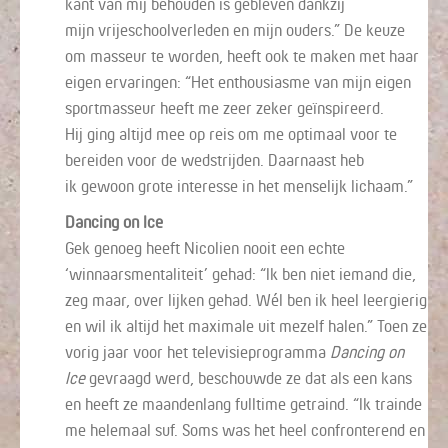
kant van mij behouden is gebleven dankzij
mijn
vrijeschool
verleden en
mijn ouders.
”
De keuze
om
masseur te worden,
heeft
ook te maken met haar
eigen ervaringen: “Het enthousiasme van mijn eigen
sportmasseur heeft me zeer zeker
geïnspireerd
.
Hij
ging altijd mee op reis om
me
optimaal voor te
bereiden voor de wedstrijden.
D
aarnaast heb
ik
gewoon
grote interesse in het menselijk lichaam
.
”
Dancing on Ice
Gek genoeg heeft Nicolien nooit een echte
‘winnaarsmentaliteit’ gehad: “Ik ben niet iemand die,
zeg maar, over lijken gehad. W
é
l
ben ik heel leergierig
en
wil ik altijd het maximale uit mezelf halen.
”
Toen ze
vorig ja
ar voor het televisieprogramma
Dancing on
Ice
gevraagd werd, beschouwde ze dat als een kans
en heeft ze maandenlang fulltime getraind. “Ik trainde
me
helemaal
suf. Soms was het heel confronterend en