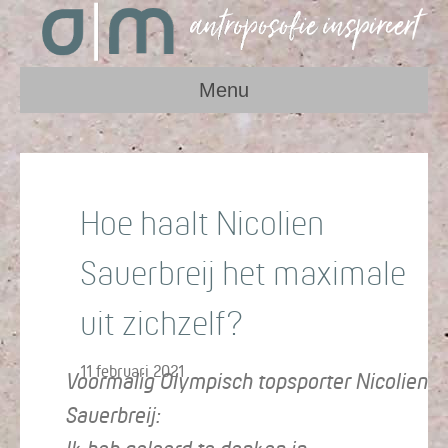
Menu
Hoe haalt Nicolien
Sauerbreij het maximale
uit zichzelf?
11 februari 2021
Voormalig Olympisch topsporter Nicolien
Sauerbreij: