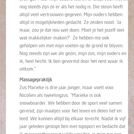
nog steeds zijn ze er als het nodig is
. Die steun
heeft
altijd
veel vertrouwen
gegeven
.
Mijn
ouders
hebben
altijd in mogelijkheden gedacht. Ze zeiden nooit: ‘Ja
maar, zou je dat nou wel doen. Moet je het jezelf niet
wat makkelijker maken
?
’ Ze hebben me ook
geholpen om met mijn voeten op de grond te blijven.
Nog steeds
zijn
we als gezin, mijn zus, mijn ouders en
ik,
heel hecht
. Ik ben gevormd door het nest waar ik
uitkom.
”
Massagepraktijk
Zus
Marieke is drie jaar jonger, maar voelt
voor
Nicolien
als tweelingzus
.
“
Marieke is ook
snowboarder.
We hebben door de sport veel s
amen
gereisd
,
zijn maatjes voor het leven en delen lief en
leed.
We
kunnen altijd bij elkaar terecht
.
Nadat
ik
vijf
jaar geleden gestopt
ben
met
topsport
en
bedacht dat