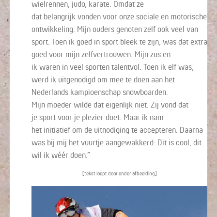
wielrennen, judo, karate
. O
mdat
ze
dat
belangrijk
vonden
voor
onze
sociale en motorische
ontwikkeling.
Mijn
ouders genoten zelf ook veel van
sport.
Toen ik goed
in sport bleek te zijn,
was dat extra
goed voor mijn
zelfvertrouwen.
Mijn zus en
ik
waren
in veel sporten talentvol.
Toen ik elf was,
werd ik
uit
genodigd
om mee te doen aan het
Nederlands kampioenschap snowboarden.
Mijn
moeder wilde
dat
eigenlijk
niet
. Z
ij vond dat
je
sport
voor je plezier
doet
. M
aar
ik nam
het
initiatief
om de
uitnodiging te accepteren
. Daarna
was
bij mij
het vuurtje aangewakkerd:
Dit is cool, dit
wil ik wéér
doen
.”
[tekst loopt door onder afbeelding]