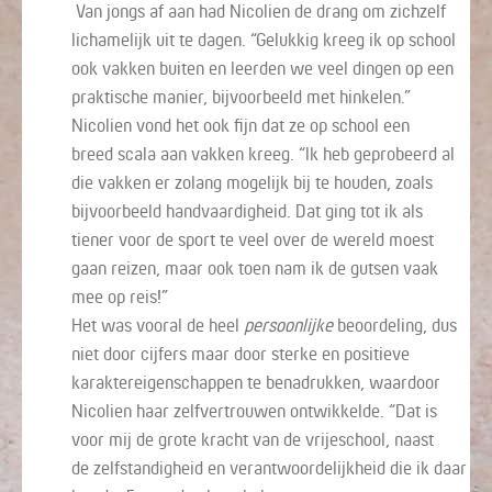
Van jongs af aan had Nicolien de drang om zichzelf
lichamelijk uit te dagen. “Gelukkig kreeg ik op school
ook vakken buiten en
leerden we veel dingen op een
praktische manier
,
bijvoorbeeld met
hinkelen
.”
Nicolien vond het ook fijn dat ze op school een
breed
scala
aan vakken kreeg. “Ik heb geprobeerd al
die vakken er zolang mogelijk bij te houden, zoals
bijvoorbeeld handvaardigheid. Dat ging tot ik
als
tiener
voor de sport te veel over de wereld moest
gaan reizen, maar ook toen nam ik de gutsen vaak
mee op reis!”
Het was vooral de heel
persoonlijke
beoordeling, dus
niet door cijfers maar door sterke en positieve
karaktereigenschappen te benadrukken, waardoor
Nicolien haar zelfvertrouwen ontwikkelde. “Dat is
voor mij de grote kracht van de vrijeschool
, naast
de
zelfstandigheid en
v
erantwoordelijkheid
die ik daar