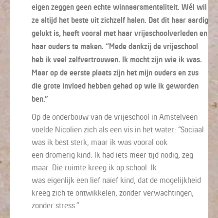
eigen zeggen geen echte winnaarsmentaliteit. Wél wil
ze altijd het beste uit zichzelf halen. Dat dit haar aardig
gelukt is, heeft vooral met haar vrijeschoolverleden en
haar ouders te maken. “Mede dankzij de vrijeschool
heb ik veel zelfvertrouwen. Ik mocht zijn wie ik was.
Maar op de eerste plaats zijn het mijn ouders en zus
die grote invloed hebben gehad op wie ik geworden
ben.”
Op de onderbouw van de vrijeschool in Amstelveen
voelde Nicolien zich als een vis in het water: “
Sociaal
was ik best sterk, maar ik was vooral ook
een
dromerig kind. Ik had iets meer tijd nodig, zeg
maar.
D
ie ruimte kreeg ik op school.
Ik
was
eigenlijk
een lief naïef kind,
d
at de mogelijkheid
kreeg zich te ontwikkelen, zonder verwachtingen,
zonder stress
.”