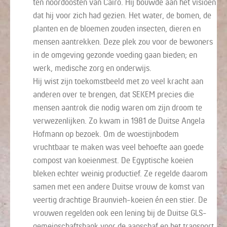
ten noordoosten van Caïro. Hij bouwde aan het visioen
dat hij voor zich had gezien. Het water, de bomen, de
planten en de bloemen zouden insecten, dieren en
mensen aantrekken. Deze plek zou voor de bewoners
in de omgeving gezonde voeding gaan bieden; en
werk, medische zorg en onderwijs.
Hij wist zijn toekomstbeeld met zo veel kracht aan
anderen over te brengen, dat SEKEM precies die
mensen aantrok die nodig waren om zijn droom te
verwezenlijken. Zo kwam in 1981 de Duitse Angela
Hofmann op bezoek. Om de woestijnbodem
vruchtbaar te maken was veel behoefte aan goede
compost van koeienmest. De Egyptische koeien
bleken echter weinig productief. Ze regelde daarom
samen met een andere Duitse vrouw de komst van
veertig drachtige Braunvieh-koeien én een stier. De
vrouwen regelden ook een lening bij de Duitse GLS-
gemeinschaftsbank voor de aanschaf en het transport