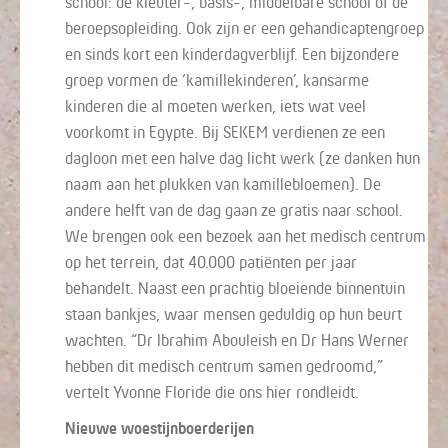
school: de kleuter-, basis-, middelbare school of de
beroepsopleiding. Ook zijn er een gehandicaptengroep
en sinds kort een kinderdagverblijf. Een bijzondere
groep vormen de ‘kamillekinderen’, kansarme
kinderen die al moeten werken, iets wat veel
voorkomt in Egypte. Bij SEKEM verdienen ze een
dagloon met een halve dag licht werk (ze danken hun
naam aan het plukken van kamillebloemen). De
andere helft van de dag gaan ze gratis naar school.
We brengen ook een bezoek aan het medisch centrum
op het terrein, dat 40.000 patiënten per jaar
behandelt. Naast een prachtig bloeiende binnentuin
staan bankjes, waar mensen geduldig op hun beurt
wachten. “Dr Ibrahim Abouleish en Dr Hans Werner
hebben dit medisch centrum samen gedroomd,”
vertelt Yvonne Floride die ons hier rondleidt.
Nieuwe woestijnboerderijen