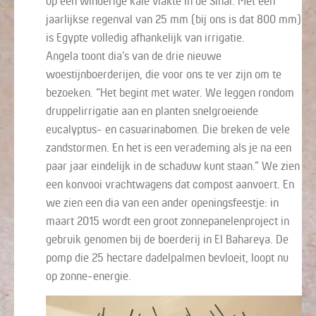
op een winderige kale vlakte in de Sinaï. Met een
jaarlijkse regenval van 25 mm (bij ons is dat 800 mm)
is Egypte volledig afhankelijk van irrigatie.
Angela toont dia’s van de drie nieuwe
woestijnboerderijen, die voor ons te ver zijn om te
bezoeken. “Het begint met water. We leggen rondom
druppelirrigatie aan en planten snelgroeiende
eucalyptus- en casuarinabomen. Die breken de vele
zandstormen. En het is een verademing als je na een
paar jaar eindelijk in de schaduw kunt staan.” We zien
een konvooi vrachtwagens dat compost aanvoert. En
we zien een dia van een ander openingsfeestje: in
maart 2015 wordt een groot zonnepanelenproject in
gebruik genomen bij de boerderij in El Bahareya. De
pomp die 25 hectare dadelpalmen bevloeit, loopt nu
op zonne-energie.