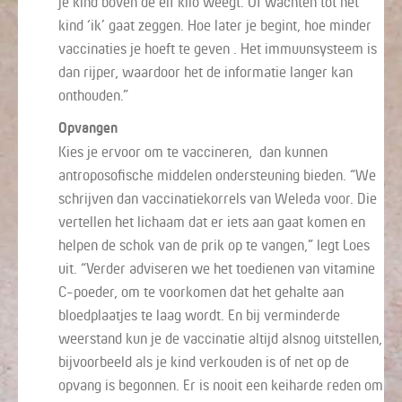
je kind boven de elf kilo weegt. Of wachten tot het
kind ‘ik’ gaat zeggen. Hoe later je begint, hoe minder
vaccinaties je hoeft te geven . Het immuunsysteem is
dan rijper, waardoor het de informatie langer kan
onthouden.”
Opvangen
Kies je ervoor om te vaccineren, dan kunnen
antroposofische middelen ondersteuning bieden. “We
schrijven dan vaccinatiekorrels van Weleda voor. Die
vertellen het lichaam dat er iets aan gaat komen en
helpen de schok van de prik op te vangen,” legt Loes
uit. “Verder adviseren we het toedienen van vitamine
C-poeder, om te voorkomen dat het gehalte aan
bloedplaatjes te laag wordt. En bij verminderde
weerstand kun je de vaccinatie altijd alsnog uitstellen,
bijvoorbeeld als je kind verkouden is of net op de
opvang is begonnen. Er is nooit een keiharde reden om