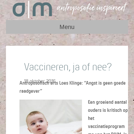
Menu
Vaccineren, ja of nee?
18 oktober 2016
Antroposofisch arts Loes Klinge: “Angst is geen goede
raadgever”
Een groeiend aantal
ouders is kritisch op
het
vaccinatieprogram