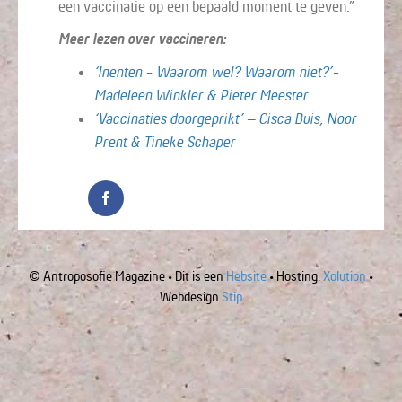
een vaccinatie op een bepaald moment te geven.”
Meer lezen over vaccineren:
‘Inenten - Waarom wel? Waarom niet?’-
Madeleen Winkler & Pieter Meester
‘Vaccinaties doorgeprikt’ – Cisca Buis, Noor
Prent & Tineke Schaper
© Antroposofie Magazine • Dit is een
Hebsite
• Hosting:
Xolution
•
Webdesign
Stip