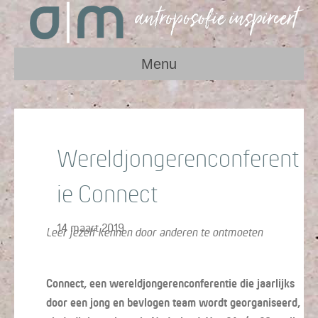
Menu
Wereldjongerenconferent
ie Connect
14 maart 2019
Leer jezelf kennen door anderen te ontmoeten
Connect, een wereldjongerenconferentie die jaarlijks
door een jong en bevlogen team wordt georganiseerd,