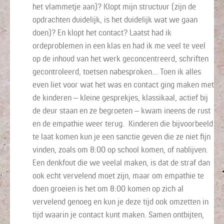
het vlammetje aan)? Klopt mijn structuur (zijn de
opdrachten duidelijk, is het duidelijk wat we gaan
doen)? En klopt het contact? Laatst had ik
ordeproblemen in een klas en had ik me veel te veel
op de inhoud van het werk geconcentreerd, schriften
gecontroleerd, toetsen nabesproken… Toen ik alles
even liet voor wat het was en contact ging maken met
de kinderen – kleine gesprekjes, klassikaal, actief bij
de deur staan en ze begroeten – kwam ineens de rust
en de empathie weer terug. Kinderen die bijvoorbeeld
te laat komen kun je een sanctie geven die ze niet fijn
vinden, zoals om 8:00 op school komen, of nablijven.
Een denkfout die we veelal maken, is dat de straf dan
ook echt vervelend moet zijn, maar om empathie te
doen groeien is het om 8:00 komen op zich al
vervelend genoeg en kun je deze tijd ook omzetten in
tijd waarin je contact kunt maken. Samen ontbijten,