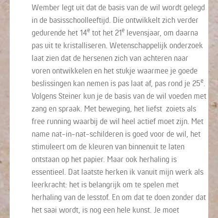
Wember legt uit dat de basis van de wil wordt gelegd
in de basisschoolleeftijd. Die ontwikkelt zich verder
e
e
gedurende het 14
tot het 21
levensjaar, om daarna
pas uit te kristalliseren. Wetenschappelijk onderzoek
laat zien dat de hersenen zich van achteren naar
voren ontwikkelen en het stukje waarmee je goede
e
beslissingen kan nemen is pas laat af, pas rond je 25
.
Volgens Steiner kun je de basis van de wil voeden met
zang en spraak. Met beweging, het liefst zoiets als
free running waarbij de wil heel actief moet zijn. Met
name nat-in-nat-schilderen is goed voor de wil, het
stimuleert om de kleuren van binnenuit te laten
ontstaan op het papier. Maar ook herhaling is
essentieel. Dat laatste herken ik vanuit mijn werk als
leerkracht: het is belangrijk om te spelen met
herhaling van de lesstof. En om dat te doen zonder dat
het saai wordt, is nog een hele kunst. Je moet