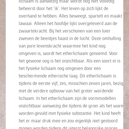
lichaam is aanwezig maar wordt nog niet volledig
beheerst door het ‘ik’. Het leven op zich lijkt de
overhand te hebben. Alles beweegt, spartelt en maakt
lawaai. Alleen het hoofdje lijkt overgeleverd aan de
zwaartekracht. Bij het verschonen van een luier
zweven de beentjes haast in de lucht. Deze omhulling
van pure levenskracht waarmee het kind nog
omgeven is, wordt het etherlichaam genoemd. Voor
het gewone oog is het onzichtbaar. Als een soort ei is
het fysieke lichaam nog omgeven door een
beschermende etherische laag. Dit etherlichaam is
tijdens de eerste vijf, zes, misschien zeven jaren, bezig
met de verdere opbouw van het groter wordende
lichaam. In het etherlichaam zijn de vormmodellen
onzichtbaar aanwezig die tijdens de groei als het ware
worden gevuld met fysieke substantie. Het kind heeft
het er maar druk mee en zou eigenlijk niet gestoord
mogen worden tijdens dit uiterst belangrijke proces.