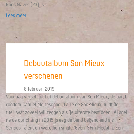
Roos Naves (23) is…
Lees meer
Debuutalbum Son Mieux
verschenen
8 februari 2019
Vandaag verschijnt het debuutalbum van Son Mieux, de band
rondom Camiel Meiresonne. ‘Faire de Son Mieux’ luidt de
titel, wat zoveel wil zeggen als ‘je uiterste best doen’. Al snel
na de oprichting in 2015 kreeg de band bekendheid als
Serious Talent en werd hun single ‘Even’ 3Fm Megahit. Een