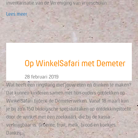
inventarisatie van de Vereniging van vrijescholen.…
Lees meer
Op WinkelSafari met Demeter
28 februari 2019
Wat heeft een ringslang met jouw eten en drinken te maken?
Dat kunnen kinderen samen met hun ouders ontdekken op
WinkelSafari tijdens de Demeterweken. Vanaf 18 maart kun
je bij zo’n 150 biologische speciaalzaken op ontdekkingstocht
door de winkel met een zoekkaart, die bij de kassa
verkrijgbaar is. Groente, fruit, melk, brood en koekjes.
Dankzij…