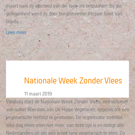
maart nam zij afscheid van die taak als bestuurder. Bij die
gelegenheid werd zij door burgemeester Mirjam Salet van
Gouda…
Lees meer
Nationale Week Zonder Vlees
11 maart 2019
Vandaag start de Nationale Week Zonder Vlees: een initiatief
van Isabel Boerdam van De Hippe Vegetariër, opgezet om een
vegetarische leefstijl te promoten. De organisatie stelt dat
elke dag vlees eten niet meer van deze tijd is en nodigt alle
Nederlanders uit om een week lang vegetarisch te eten. Zo