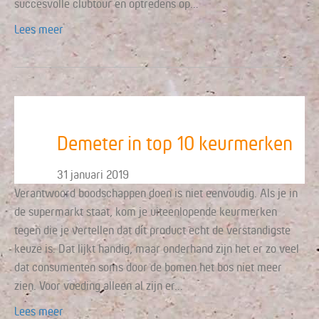
succesvolle clubtour en optredens op…
Lees meer
Demeter in top 10 keurmerken
31 januari 2019
Verantwoord boodschappen doen is niet eenvoudig. Als je in
de supermarkt staat, kom je uiteenlopende keurmerken
tegen die je vertellen dat dít product echt de verstandigste
keuze is. Dat lijkt handig, maar onderhand zijn het er zo veel
dat consumenten soms door de bomen het bos niet meer
zien. Voor voeding alleen al zijn er…
Lees meer