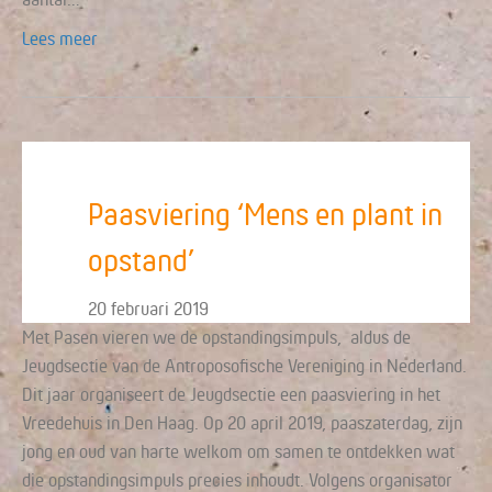
Lees meer
Paasviering ‘Mens en plant in
opstand’
20 februari 2019
Met Pasen vieren we de opstandingsimpuls, aldus de
Jeugdsectie van de Antroposofische Vereniging in Nederland.
Dit jaar organiseert de Jeugdsectie een paasviering in het
Vreedehuis in Den Haag. Op 20 april 2019, paaszaterdag, zijn
jong en oud van harte welkom om samen te ontdekken wat
die opstandingsimpuls precies inhoudt. Volgens organisator