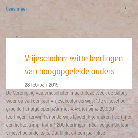
Lees meer
Vrijescholen: witte leerlingen
van hoogopgeleide ouders
28 februari 2019
De Vereniging van vrijescholen maakt deze week de balans
weer op van een jaar vrijeschoolonderwijs: ‘De vrijeschool
groeide het afgelopen jaar met 4,4% tot bijna 29.000
leerlingen, terwijl het onderwijs landelijk te maken heeft met
een lichte krimp. Ruim 1.200 leerlingen méér volgen dit jaar
vrijeschoolonderwijs. Dat blijkt uit een jaarlijkse