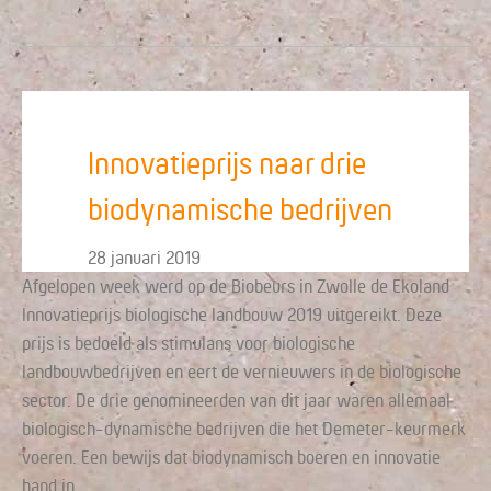
Innovatieprijs naar drie
biodynamische bedrijven
28 januari 2019
Afgelopen week werd op de Biobeurs in Zwolle de Ekoland
Innovatieprijs biologische landbouw 2019 uitgereikt. Deze
prijs is bedoeld als stimulans voor biologische
landbouwbedrijven en eert de vernieuwers in de biologische
sector. De drie genomineerden van dit jaar waren allemaal
biologisch-dynamische bedrijven die het Demeter-keurmerk
voeren. Een bewijs dat biodynamisch boeren en innovatie
hand in…