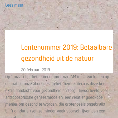
Lees meer
Lentenummer 2019: Betaalbare
gezondheid uit de natuur
20 februari 2019
Op 1 maart ligt het lentenummer van AM in de winkel en op
de mat bij onze abonnees. In het themakatern is deze keer
extra aandacht voor gezondheid en zorg. Bijvoorbeeld voor
antroposofische geneesmiddelen: een relatief goedkope
manier om gezond te worden, die grotendeels ongebruikt
blijft omdat artsen ze minder vaak voorschrijven dan een
aantal…