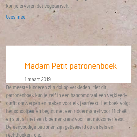
kun je ervaren dat vegetarisch…
Lees meer
Madam Petit patronenboek
1 maart 2019
De meeste kinderen zijn dol op verkleden. Met dit
patronenboek kun je zelf in een handomdraai een verkleed-
outfit ontwerpen en maken voor elk jaarfeest. Het boek volgt
het schooljaar en begint met een riddermantel voor Michaël
en sluit af met een bloemenkrans voor het midzomerfeest.
De eenvoudige patronen zijn gebaseerd op cirkels en
rechthoeken, die…