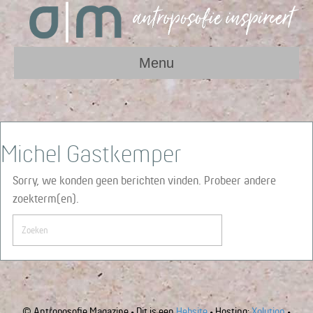
Menu
Michel Gastkemper
Sorry, we konden geen berichten vinden. Probeer andere
zoekterm(en).
© Antroposofie Magazine • Dit is een
Hebsite
• Hosting:
Xolution
•