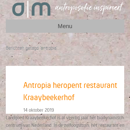
Menu
Berichten getagd ‘antropia’
Antropia heropent restaurant
Kraaybeekerhof
14 oktober 2019
Landgoed Kraaybeekerhof is al veertig jaar hét biodynamisch
centrum van Nederland. In de zelfoogsttuin, het restaurant en