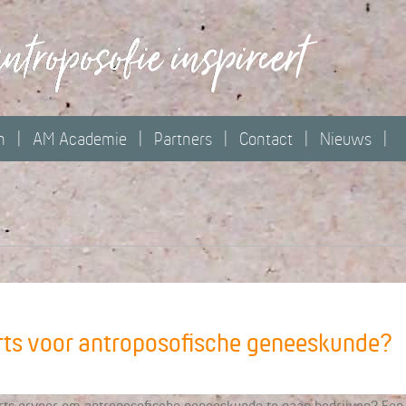
n
AM Academie
Partners
Contact
Nieuws
rts voor antroposofische geneeskunde?