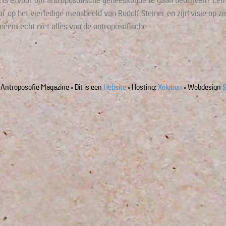
rts ervoor om antroposofische geneeskunde te gaan bedrijven? Een g
 op het vierledige mensbeeld van Rudolf Steiner en zijn visie op z
k neem echt niet alles van de antroposofische…
Antroposofie Magazine • Dit is een
Hebsite
• Hosting:
Xolution
• Webdesign
S