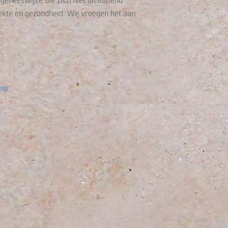
eneeswijze die zich niet uitsluitend
iekte en gezondheid. We vroegen het aan
tip