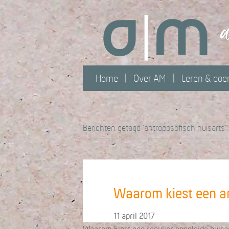
Home
Over AM
Leren & doe
Berichten getagd ‘antroposofisch huisarts’
Waarom kiest een a
11 april 2017