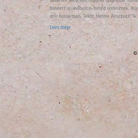
Waarom kiest een regulier opgeleide huisa
baseert op evidence-based onderzoek, maar
drie huisartsen. Tekst: Hester Anschütz “I
Lees meer
© 