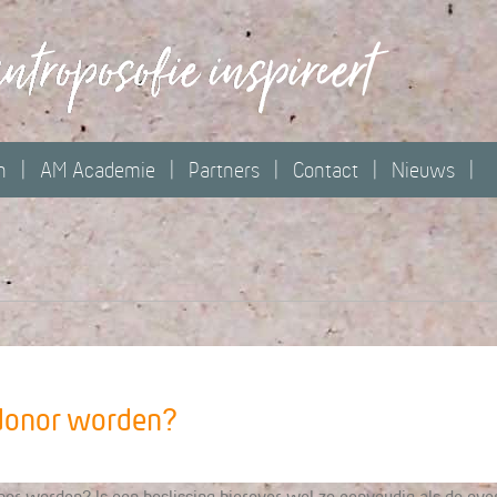
n
AM Academie
Partners
Contact
Nieuws
donor worden?