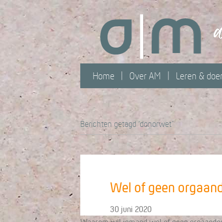
Home
Over AM
Leren & doe
Berichten getagd ‘donorwet’
Wel of geen orgaan
30 juni 2020