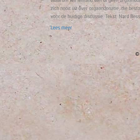
Waarom wil iemand wel of geen orgaandonor
zich nooit uit over orgaandonatie, die besto
voor de huidige discussie. Tekst: Nard Bes
Lees meer
© 