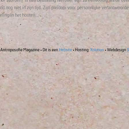
 worden? Is een beslissing hierover wel zo eenvoudig als de overhe
nd nog niet in zijn tijd. Zijn pleidooi voor persoonlijke verantwoorde
seling In het houten…
Antroposofie Magazine • Dit is een
Hebsite
• Hosting:
Xolution
• Webdesign
S