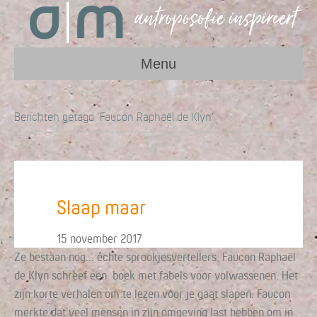
Menu
Berichten getagd ‘Faucon Raphaël de Klyn’
Slaap maar
15 november 2017
Ze bestaan nog… échte sprookjesvertellers. Faucon Raphaël
de Klyn schreef een boek met fabels voor volwassenen. Het
zijn korte verhalen om te lezen voor je gaat slapen. Faucon
merkte dat veel mensen in zijn omgeving last hebben om in