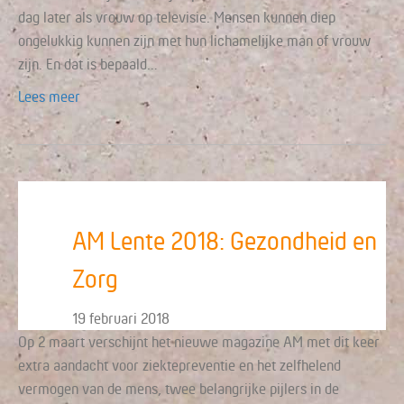
dag later als vrouw op televisie. Mensen kunnen diep
ongelukkig kunnen zijn met hun lichamelijke man of vrouw
zijn. En dat is bepaald…
Lees meer
AM Lente 2018: Gezondheid en
Zorg
19 februari 2018
Op 2 maart verschijnt het nieuwe magazine AM met dit keer
extra aandacht voor ziektepreventie en het zelfhelend
vermogen van de mens, twee belangrijke pijlers in de