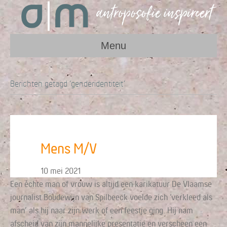
Menu
Berichten getagd ‘genderidentiteit’
Mens M/V
10 mei 2021
Een échte man of vrouw is altijd een karikatuur De Vlaamse
journalist Boudewijn van Spilbeeck voelde zich ‘verkleed als
man’ als hij naar zijn werk of een feestje ging. Hij nam
afscheid van zijn mannelijke presentatie en verscheen een