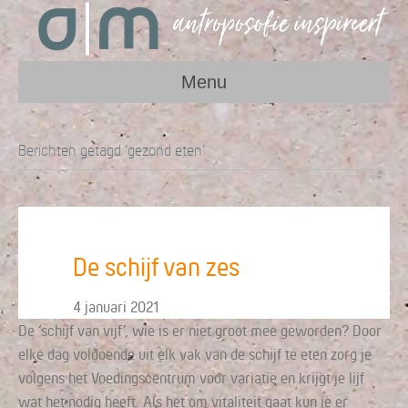
Menu
Berichten getagd ‘gezond eten’
De schijf van zes
4 januari 2021
De ‘schijf van vijf’, wie is er niet groot mee geworden? Door
elke dag voldoende uit elk vak van de schijf te eten zorg je
volgens het Voedingscentrum voor variatie en krijgt je lijf
wat het nodig heeft. Als het om vitaliteit gaat kun je er