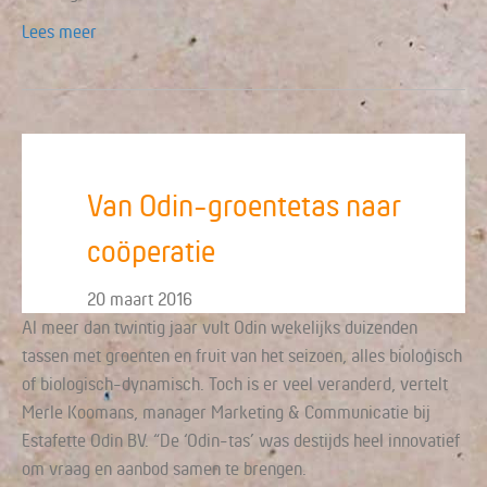
Lees meer
Van Odin-groentetas naar
coöperatie
20 maart 2016
Al meer dan twintig jaar vult Odin wekelijks duizenden
tassen met groenten en fruit van het seizoen, alles biologisch
of biologisch-dynamisch. Toch is er veel veranderd, vertelt
Merle Koomans, manager Marketing & Communicatie bij
Estafette Odin BV. “De ‘Odin-tas’ was destijds heel innovatief
om vraag en aanbod samen te brengen.