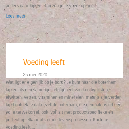
anders naar kijken. Dan zou je je voeding meer…
Lees meer
Voeding leeft
25 mei 2020
Wat ligt er eigenlijk op je bord? Je kunt naar die boterham
kijken als een samengesteld geheel van koolhydraten,
eiwitten, vetten, vitaminen en mineralen, maar als je verder
kijkt ontdek je dat dezelfde boterham, die gemaakt is uit een
volle tarwekorrel, ook ‘vol’ zit met productspecifieke en
perfect op elkaar afstemde levensprocessen. Kortom:
voeding leeft.…