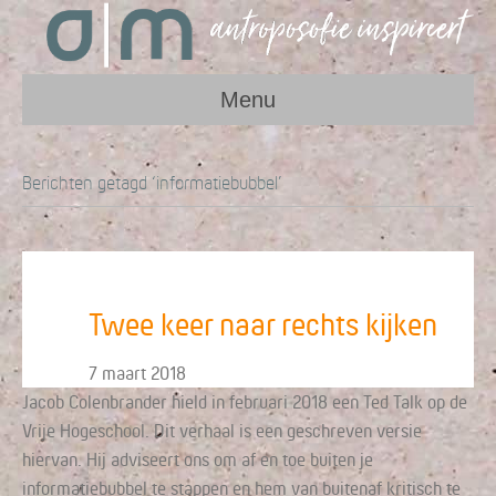
Menu
Berichten getagd ‘informatiebubbel’
Twee keer naar rechts kijken
7 maart 2018
Jacob Colenbrander hield in februari 2018 een Ted Talk op de
Vrije Hogeschool. Dit verhaal is een geschreven versie
hiervan. Hij adviseert ons om af en toe buiten je
informatiebubbel te stappen en hem van buitenaf kritisch te