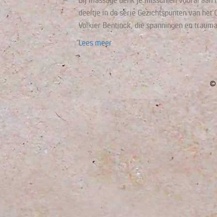
Bij massage denk je misschien vooral aan h
deeltje in de serie Gezichtspunten van he
Volkier Bentinck, die spanningen en trau
Lees meer
© 