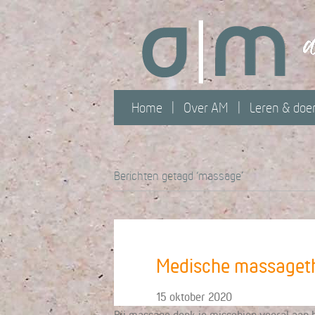
Home
Over AM
Leren & doe
Berichten getagd ‘massage’
Medische massagethe
15 oktober 2020