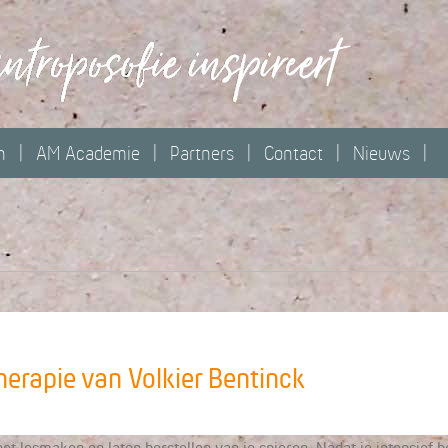
n
AM Academie
Partners
Contact
Nieuws
rapie van Volkier Bentinck