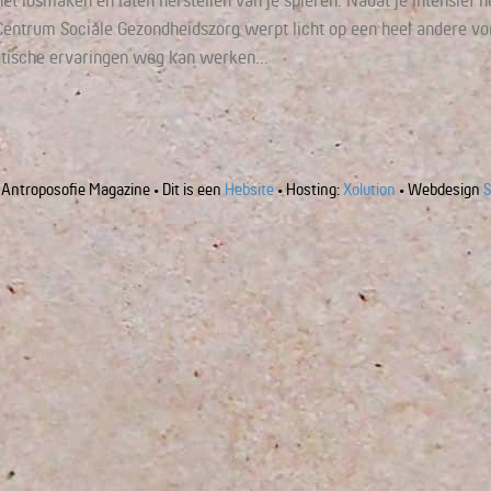
et losmaken en laten herstellen van je spieren. Nadat je intensief 
t Centrum Sociale Gezondheidszorg werpt licht op een heel andere
matische ervaringen weg kan werken…
Antroposofie Magazine • Dit is een
Hebsite
• Hosting:
Xolution
• Webdesign
S