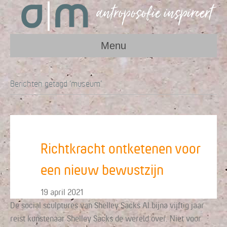
Menu
Berichten getagd ‘museum’
Richtkracht ontketenen voor
een nieuw bewustzijn
19 april 2021
De social sculptures van Shelley Sacks Al bijna vijftig jaar
reist kunstenaar Shelley Sacks de wereld over. Niet voor