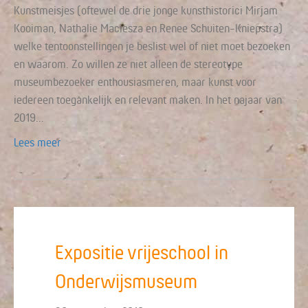
Kunstmeisjes (oftewel de drie jonge kunsthistorici Mirjam
Kooiman, Nathalie Maciesza en Renee Schuiten-Kniepstra)
welke tentoonstellingen je beslist wel of niet moet bezoeken
en waarom. Zo willen ze niet alleen de stereotype
museumbezoeker enthousiasmeren, maar kunst voor
iedereen toegankelijk en relevant maken. In het najaar van
2019…
Lees meer
Expositie vrijeschool in
Onderwijsmuseum