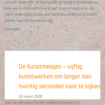
zichzelf, maar voor de mensen die ze hoopt te ontmoeten en
met wie ze innig samenwerkt aan social sculpture. In die
halve eeuw inspireerden met name Joseph Beuys en Rudolf
Steiner haar tot een oeuvre dat…
Lees meer
De Kunstmeisjes – vijftig
kunstwerken om langer dan
twintig seconden naar te kijken
30 maart 2020
Gaan of niet gaan? Op hun weblog bespreken De