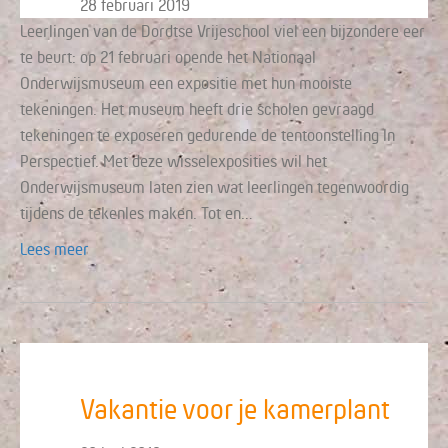
28 februari 2019
Leerlingen van de Dordtse Vrijeschool viel een bijzondere eer
te beurt: op 21 februari opende het Nationaal
Onderwijsmuseum een expositie met hun mooiste
tekeningen. Het museum heeft drie scholen gevraagd
tekeningen te exposeren gedurende de tentoonstelling In
Perspectief. Met deze wisselexposities wil het
Onderwijsmuseum laten zien wat leerlingen tegenwoordig
tijdens de tekenles maken. Tot en…
Lees meer
Vakantie voor je kamerplant