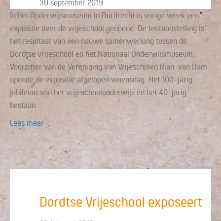
30 september 2019
In het Onderwijsmuseum in Dordrecht is vorige week een
expositie over de vrijeschool geopend. De tentoonstelling is
het resultaat van een nauwe samenwerking tussen de
Dordtse vrijeschool en het Nationaal Onderwijsmuseum.
Voorzitter van de Vereniging van Vrijescholen Rian van Dam
opende de expositie afgelopen woensdag. Het 100-jarig
jubileum van het vrijeschoolonderwijs én het 40-jarig
bestaan…
Lees meer
Dordtse Vrijeschool exposeert