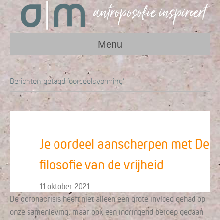
Menu
Berichten getagd ‘oordeelsvorming’
Je oordeel aanscherpen met De
filosofie van de vrijheid
11 oktober 2021
De coronacrisis heeft niet alleen een grote invloed gehad op
onze samenleving, maar ook een indringend beroep gedaan