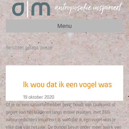
Menu
Berichten getagd ‘poezie’
Ik wou dat ik een vogel was
19 oktober 2020
Of je nu een natuurliefhebber bent, houdt van taalkunst of
geniet van het bladeren langs mooie plaatjes: met 366
natuurgedichten inspireert Ik wou dat ik een vogel was je
elke dag van het jaar. De bundel bevat onder meer werk van