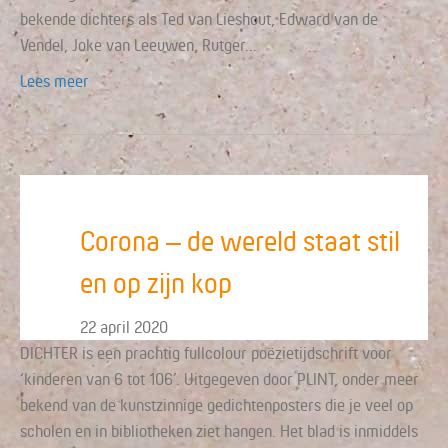
bekende dichters als Ted van Lieshout, Edward van de
Vendel, Joke van Leeuwen, Rutger…
Lees meer
Corona – de wereld staat stil
en op zijn kop
22 april 2020
DICHTER is een prachtig fullcolour poëzietijdschrift voor
‘kinderen van 6 tot 106’. Uitgegeven door PLINT, onder meer
bekend van de kunstzinnige gedichtenposters die je veel op
scholen en in bibliotheken ziet hangen. Het blad is inmiddels