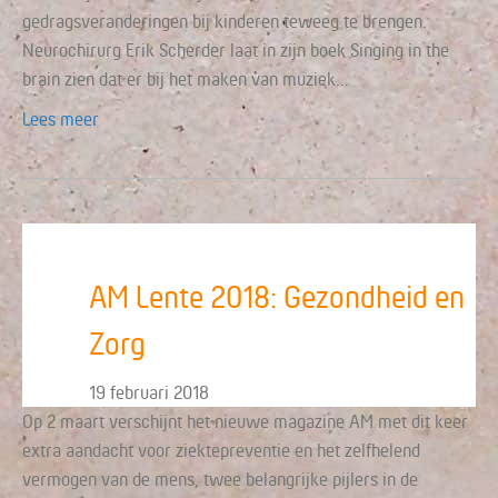
gedragsveranderingen bij kinderen teweeg te brengen.
Neurochirurg Erik Scherder laat in zijn boek Singing in the
brain zien dat er bij het maken van muziek…
Lees meer
AM Lente 2018: Gezondheid en
Zorg
19 februari 2018
Op 2 maart verschijnt het nieuwe magazine AM met dit keer
extra aandacht voor ziektepreventie en het zelfhelend
vermogen van de mens, twee belangrijke pijlers in de