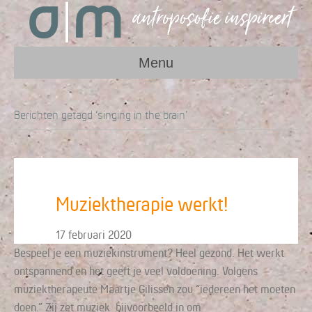
Menu
Berichten getagd ‘singing in the brain’
Muziektherapie werkt!
17 februari 2020
Bespeel je een muziekinstrument? Heel gezond. Het werkt
ontspannend en het geeft je veel voldoening. Volgens
muziektherapeute Maartje Gilissen zou “iedereen het moeten
doen.” Zij zet muziek bijvoorbeeld in om