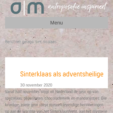
Menu
Berichten getagd ‘sint nicolaas’
Sinterklaas als adventsheilige
30 november 2020
Vanaf half november stijgt uit Nederland de geur op van
speculaas, pepernoten, chocolademelk en mandarijntjes. Die
kruidige, zoete geur roept meteen levendige herinneringen
op aan de warmte van het Sinterklaasfeest, aan het mysterie