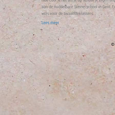
Hoe cool is het als je op school je eigen 
aan de middelbare Steinerschool in Gent. 
was voor de twaalfdeklassers…
Lees meer
© 