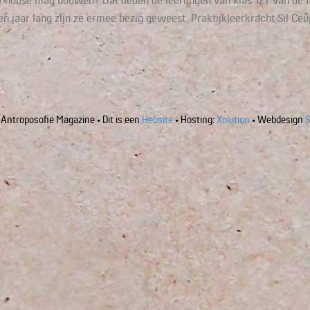
tiny house mag bouwen? Dat deden de leerlingen van klas 12T van de
Een jaar lang zijn ze ermee bezig geweest. Praktijkleerkracht Sil 
Antroposofie Magazine • Dit is een
Hebsite
• Hosting:
Xolution
• Webdesign
S