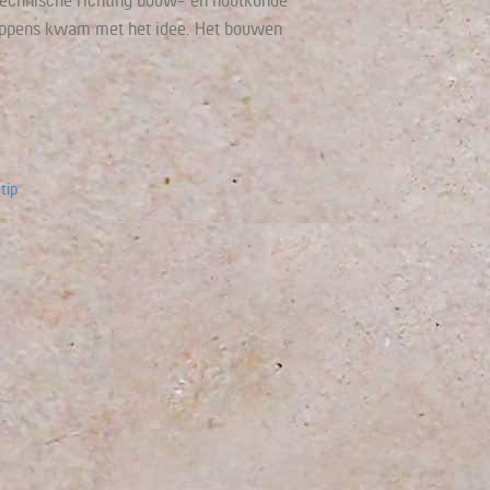
 technische richting bouw- en houtkunde
Ceûppens kwam met het idee. Het bouwen
tip