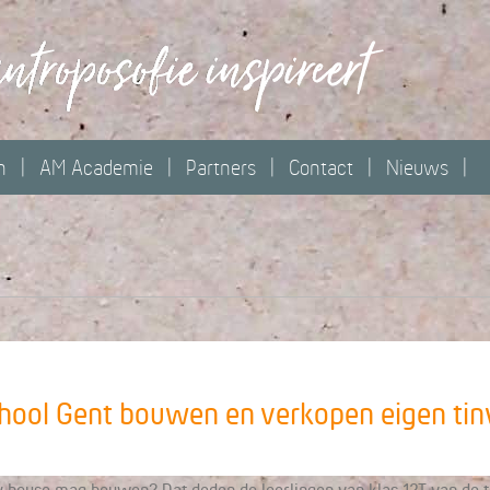
n
AM Academie
Partners
Contact
Nieuws
chool Gent bouwen en verkopen eigen tin