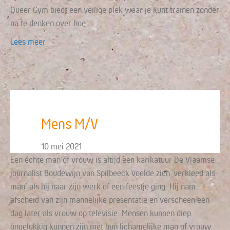
Queer Gym biedt een veilige plek waar je kunt trainen zonder
na te denken over hoe…
Lees meer
Mens M/V
10 mei 2021
Een échte man of vrouw is altijd een karikatuur De Vlaamse
journalist Boudewijn van Spilbeeck voelde zich ‘verkleed als
man’ als hij naar zijn werk of een feestje ging. Hij nam
afscheid van zijn mannelijke presentatie en verscheen een
dag later als vrouw op televisie. Mensen kunnen diep
ongelukkig kunnen zijn met hun lichamelijke man of vrouw