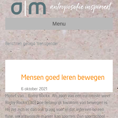
Menu
Berichten getagd ‘transgender’
Mensen goed leren bewegen
6 oktober 2021
Motief van… Romy Rockx Als zoon van een euritmiste weet
Romy Rockx (30) hoe belangrijk kwaliteit van bewegen is.
Hij zet zich er dan ook graag voor in dat iedereen op een
fijne, verantwoorde manier kan sporten. Zijn sportschool