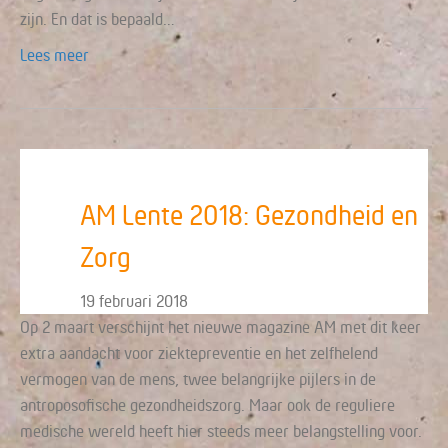
zijn. En dat is bepaald…
Lees meer
AM Lente 2018: Gezondheid en
Zorg
19 februari 2018
Op 2 maart verschijnt het nieuwe magazine AM met dit keer
extra aandacht voor ziektepreventie en het zelfhelend
vermogen van de mens, twee belangrijke pijlers in de
antroposofische gezondheidszorg. Maar ook de reguliere
medische wereld heeft hier steeds meer belangstelling voor.