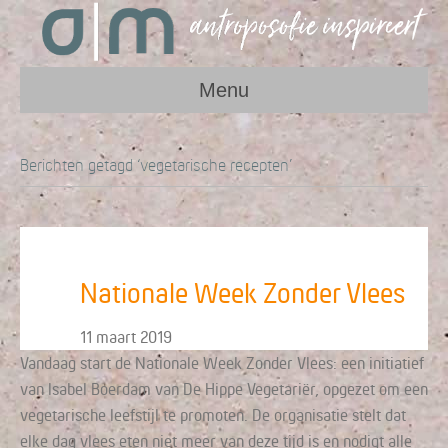
Menu
Berichten getagd ‘vegetarische recepten’
Nationale Week Zonder Vlees
11 maart 2019
Vandaag start de Nationale Week Zonder Vlees: een initiatief
van Isabel Boerdam van De Hippe Vegetariër, opgezet om een
vegetarische leefstijl te promoten. De organisatie stelt dat
elke dag vlees eten niet meer van deze tijd is en nodigt alle