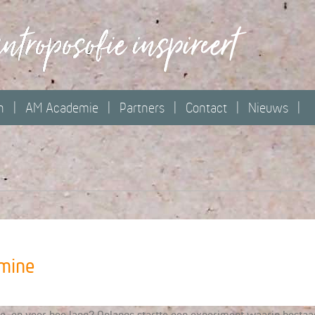
n
AM Academie
Partners
Contact
Nieuws
amine