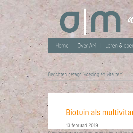
Home
Over AM
Leren & doe
Berichten getagd ‘voeding en vitaliteit’
Biotuin als multivit
13 februari 2019