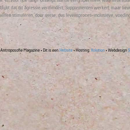
, en voor hoe lang? Onlangs startte een experiment waarin best
lijkt dat dit agressie vermindert. Supplementen werken, maar lieve
len stimuleren, door verse, dus levensproces-inclusieve, voeding
Antroposofie Magazine • Dit is een
Hebsite
• Hosting:
Xolution
• Webdesign
S