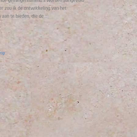
aande gevangenismenu’s worden aangevuld
r zou ik de ontwikkeling van het
 aan te bieden, die de…
tip