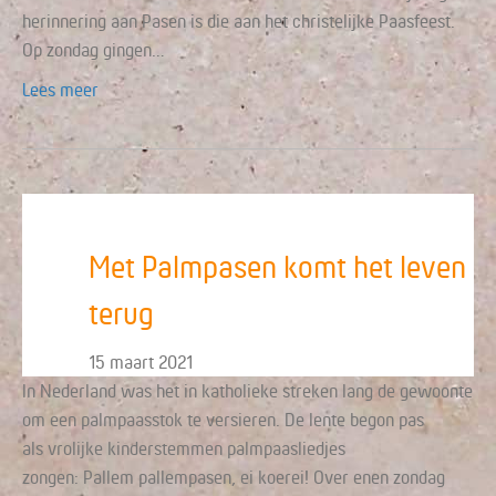
herinnering aan Pasen is die aan het christelijke Paasfeest.
Op zondag gingen…
Lees meer
Met Palmpasen komt het leven
terug
15 maart 2021
In Nederland was het in katholieke streken lang de gewoonte
om een palmpaasstok te versieren. De lente begon pas
als vrolijke kinderstemmen palmpaasliedjes
zongen: Pallem pallempasen, ei koerei! Over enen zondag