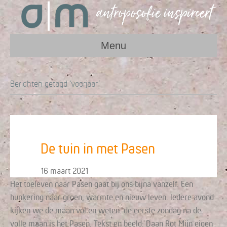
Menu
Berichten getagd ‘voorjaar’
De tuin in met Pasen
16 maart 2021
Het toeleven naar Pasen gaat bij ons bijna vanzelf. Een
hunkering naar groen, warmte en nieuw leven. Iedere avond
kijken we de maan vol en weten: de eerste zondag na de
volle maan is het Pasen. Tekst en beeld: Daan Rot Mijn eigen