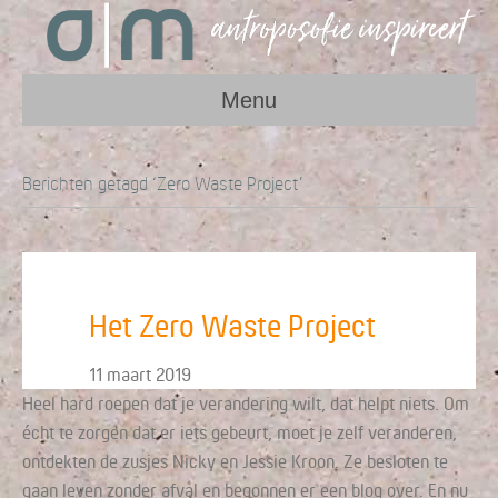
Menu
Berichten getagd ‘Zero Waste Project’
Het Zero Waste Project
11 maart 2019
Heel hard roepen dat je verandering wilt, dat helpt niets. Om
écht te zorgen dat er iets gebeurt, moet je zelf veranderen,
ontdekten de zusjes Nicky en Jessie Kroon. Ze besloten te
gaan leven zonder afval en begonnen er een blog over. En nu