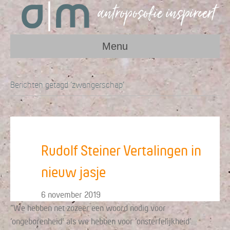
Menu
Berichten getagd ‘zwangerschap’
Rudolf Steiner Vertalingen in
nieuw jasje
6 november 2019
“We hebben net zozeer een woord nodig voor
‘ongeborenheid’ als we hebben voor ‘onsterfelijkheid’.