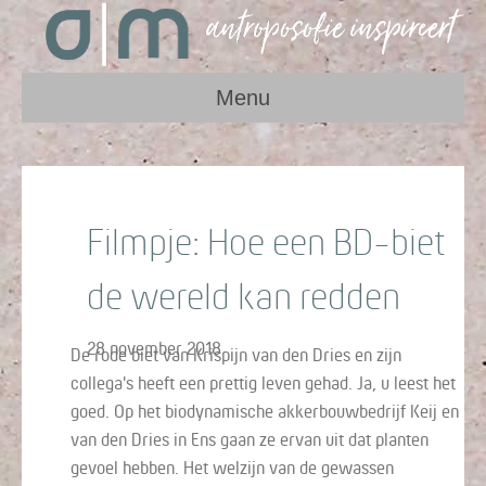
Menu
Filmpje: Hoe een BD-biet
de wereld kan redden
28 november 2018
De rode biet van Krispijn van den Dries en zijn
collega's heeft een prettig leven gehad. Ja, u leest het
goed. Op het biodynamische akkerbouwbedrijf Keij en
van den Dries in Ens gaan ze ervan uit dat planten
gevoel hebben. Het welzijn van de gewassen