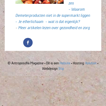
zes
- Waarom
Demeterproducten niet in de supermarkt liggen
-
Je etherlichaam - wat is dat eigenlijk?
-
Meer artikelen lezen over gezondheid en zorg
© Antroposofie Magazine • Dit is een
Hebsite
• Hosting:
Xolution
•
Webdesign
Stip