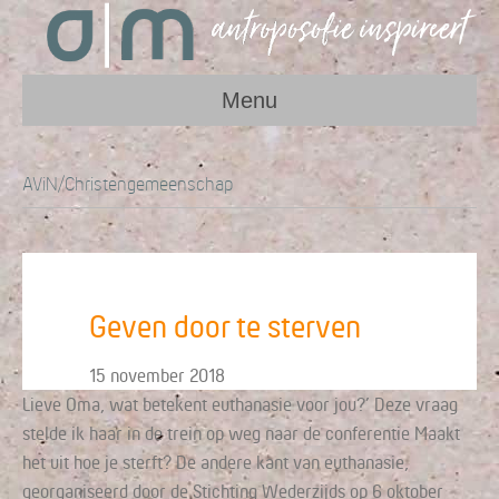
Menu
AViN/Christengemeenschap
Geven door te sterven
15 november 2018
Lieve Oma, wat betekent euthanasie voor jou?’ Deze vraag
stelde ik haar in de trein op weg naar de conferentie Maakt
het uit hoe je sterft? De andere kant van euthanasie,
georganiseerd door de Stichting Wederzijds op 6 oktober