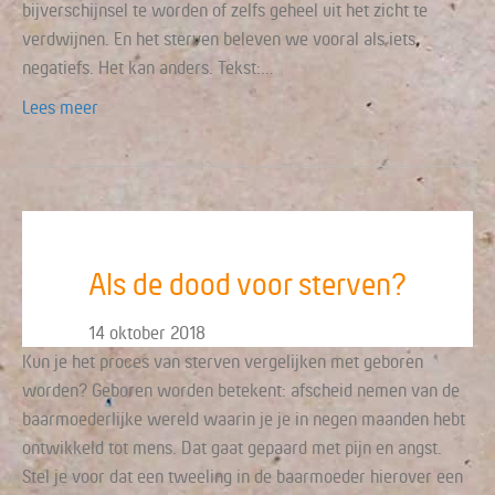
bijverschijnsel te worden of zelfs geheel uit het zicht te
verdwijnen. En het sterven beleven we vooral als iets
negatiefs. Het kan anders. Tekst:…
Lees meer
Als de dood voor sterven?
14 oktober 2018
Kun je het proces van sterven vergelijken met geboren
worden? Geboren worden betekent: afscheid nemen van de
baarmoederlijke wereld waarin je je in negen maanden hebt
ontwikkeld tot mens. Dat gaat gepaard met pijn en angst.
Stel je voor dat een tweeling in de baarmoeder hierover een