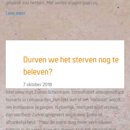
gesprek zou hebben. Met welke vragen gaan zij…
Lees meer
Durven we het sterven nog te
beleven?
7 oktober 2018
Interview met Zoltan Schermann, consultatief antroposofisch
huisarts in Leeuwarden. Het lijkt wel of het ‘normaal’ wordt
om euthanasie te plegen. Natuurlijk, niemand kijkt uit naar
zijn sterfbed. Ziekte genereert angst voor lijden of
afhankelijkheid. “Maar de mens mag meer vertrouwen
hebben in de juiste gang der dingen. Ook het omgaan met