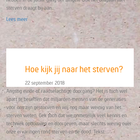
sterven draagt bij aan…
Lees meer
Hoe kijk jij naar het sterven?
22 september 2018
Angstig einde of raadselachtige doorgang? Het is toch wel
apart te beseffen dat miljarden mensen van de generaties
voor ons zijn gestorven en wij nog maar weinig van het
sterven weten. Gek toch dat we onmetelijk veel kennis en
techniek opbouwen en doorgeven, maar slechts weinig over
onze ervaringen rond sterven en de dood. Tekst:…