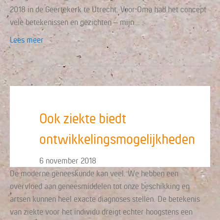
2018 in de Geertekerk te Utrecht. Voor Oma had het concept
vele betekenissen en gezichten – mijn…
Lees meer
Ook ziekte biedt
ontwikkelingsmogelijkheden
6 november 2018
De moderne geneeskunde kan veel. We hebben een
overvloed aan geneesmiddelen tot onze beschikking en
artsen kunnen heel exacte diagnoses stellen. De betekenis
van ziekte voor het individu dreigt echter hoogstens een