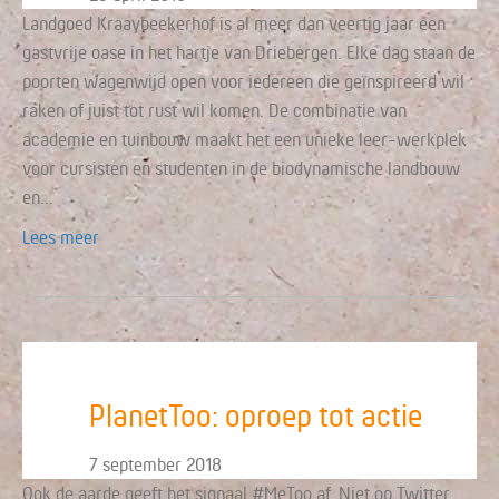
Landgoed Kraaybeekerhof is al meer dan veertig jaar een
gastvrije oase in het hartje van Driebergen. Elke dag staan de
poorten wagenwijd open voor iedereen die geïnspireerd wil
raken of juist tot rust wil komen. De combinatie van
academie en tuinbouw maakt het een unieke leer-werkplek
voor cursisten en studenten in de biodynamische landbouw
en…
Lees meer
PlanetToo: oproep tot actie
7 september 2018
Ook de aarde geeft het signaal #MeToo af. Niet op Twitter,