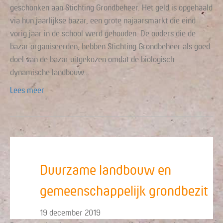
geschonken aan Stichting Grondbeheer. Het geld is opgehaald
via hun jaarlijkse bazar, een grote najaarsmarkt die eind
vorig jaar in de school werd gehouden. De ouders die de
bazar organiseerden, hebben Stichting Grondbeheer als goed
doel van de bazar uitgekozen omdat de biologisch-
dynamische landbouw…
Lees meer
Duurzame landbouw en
gemeenschappelijk grondbezit
19 december 2019