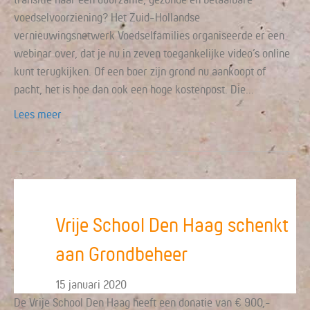
voedselvoorziening? Het Zuid-Hollandse
vernieuwingsnetwerk Voedselfamilies organiseerde er een
webinar over, dat je nu in zeven toegankelijke video’s online
kunt terugkijken. Of een boer zijn grond nu aankoopt of
pacht, het is hoe dan ook een hoge kostenpost. Die…
Lees meer
Vrije School Den Haag schenkt
aan Grondbeheer
15 januari 2020
De Vrije School Den Haag heeft een donatie van € 900,-