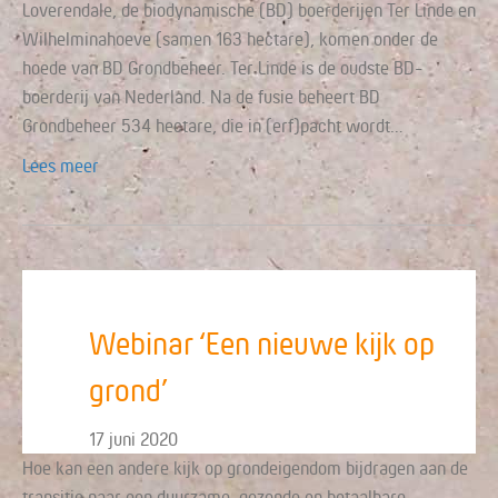
Loverendale, de biodynamische (BD) boerderijen Ter Linde en
Wilhelminahoeve (samen 163 hectare), komen onder de
hoede van BD Grondbeheer. Ter Linde is de oudste BD-
boerderij van Nederland. Na de fusie beheert BD
Grondbeheer 534 hectare, die in (erf)pacht wordt…
Lees meer
Webinar ‘Een nieuwe kijk op
grond’
17 juni 2020
Hoe kan een andere kijk op grondeigendom bijdragen aan de
transitie naar een duurzame, gezonde en betaalbare