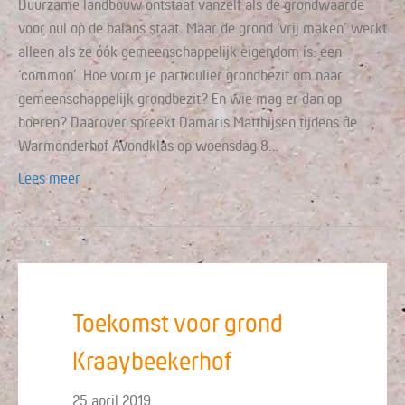
Duurzame landbouw ontstaat vanzelf als de grondwaarde
voor nul op de balans staat. Maar de grond ‘vrij maken’ werkt
alleen als ze óók gemeenschappelijk eigendom is: een
‘common’. Hoe vorm je particulier grondbezit om naar
gemeenschappelijk grondbezit? En wie mag er dan op
boeren? Daarover spreekt Damaris Matthijsen tijdens de
Warmonderhof Avondklas op woensdag 8…
Lees meer
Toekomst voor grond
Kraaybeekerhof
25 april 2019