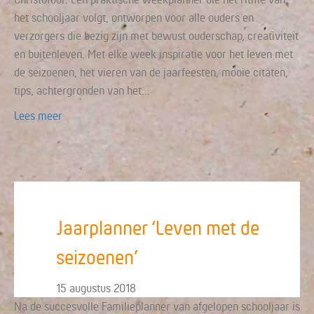
het schooljaar volgt, ontworpen voor alle ouders en
verzorgers die bezig zijn met bewust ouderschap, creativiteit
en buitenleven. Met elke week inspiratie voor het leven met
de seizoenen, het vieren van de jaarfeesten, mooie citaten,
tips, achtergronden van het…
Lees meer
Jaarplanner ‘Leven met de
seizoenen’
15 augustus 2018
Na de succesvolle Familieplanner van afgelopen schooljaar is