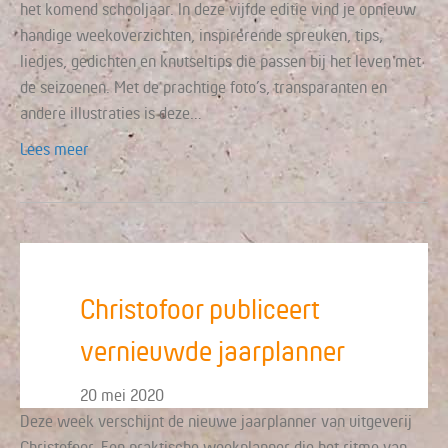
het komend schooljaar. In deze vijfde editie vind je opnieuw
handige weekoverzichten, inspirerende spreuken, tips,
liedjes, gedichten en knutseltips die passen bij het leven met
de seizoenen. Met de prachtige foto’s, transparanten en
andere illustraties is deze…
Lees meer
Christofoor publiceert
vernieuwde jaarplanner
20 mei 2020
Deze week verschijnt de nieuwe jaarplanner van uitgeverij
Christofoor. Een praktische weekplanner die het ritme van