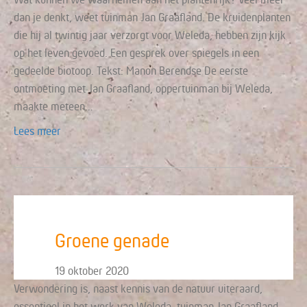
dan je denkt, weet tuinman Jan Graafland. De kruidenplanten
die hij al twintig jaar verzorgt voor Weleda, hebben zijn kijk
op het leven gevoed. Een gesprek over spiegels in een
gedeelde biotoop. Tekst: Manon Berendse De eerste
ontmoeting met Jan Graafland, oppertuinman bij Weleda,
maakte meteen…
Lees meer
Groene genade
19 oktober 2020
Verwondering is, naast kennis van de natuur uiteraard,
essentieel in het werk van Weleda-tuinman Jan Graafland.