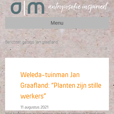
Menu
Berichten getagd ‘jan graafland’
Weleda-tuinman Jan
Graafland: “Planten zijn stille
werkers”
11 augustus 2021
Wat kunnen we waarnemen aan het plantenrijk? Veel meer