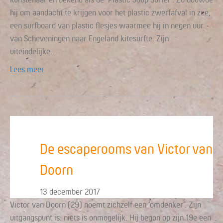
hij om aandacht te krijgen voor het plastic zwerfafval in zee,
een surfboard van plastic flesjes waarmee hij in negen uur
van Scheveningen naar Engeland kitesurfte. Zijn
uiteindelijke…
Lees meer
De escaperooms van Victor van
Doorn
13 december 2017
Victor van Doorn (29) noemt zichzelf een ‘omdenker’. Zijn
uitgangspunt is: niets is onmogelijk. Hij begon op zijn 19e een