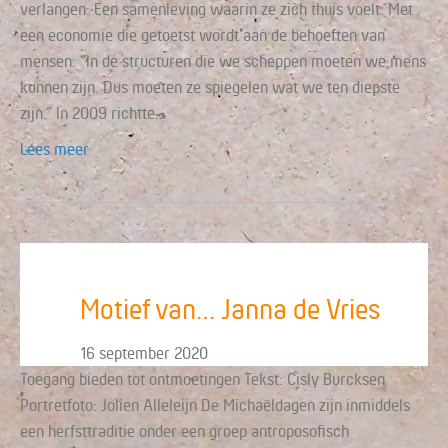
verlangen: Een samenleving waarin ze zich thuis voelt. Met
een economie die getoetst wordt aan de behoeften van
mensen: “In de structuren die we scheppen moeten we mens
kunnen zijn. Dus moeten ze spiegelen wat we ten diepste
zijn.” In 2009 richtte…
Lees meer
Motief van… Janna de Vries
16 september 2020
Toegang bieden tot ontmoetingen Tekst: Cisly Burcksen
Portretfoto: Jolien Alleleijn De Michaëldagen zijn inmiddels
een herfsttraditie onder een groep antroposofisch