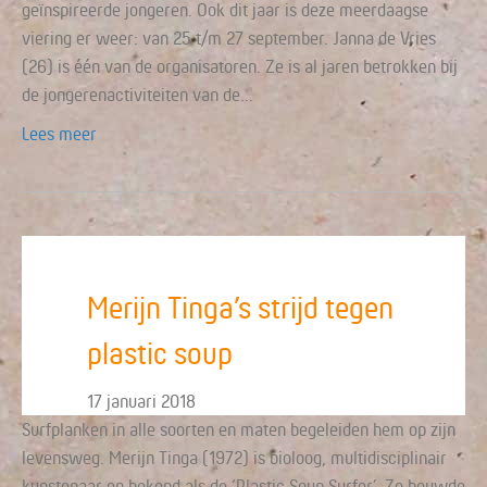
geïnspireerde jongeren. Ook dit jaar is deze meerdaagse
viering er weer: van 25 t/m 27 september. Janna de Vries
(26) is één van de organisatoren. Ze is al jaren betrokken bij
de jongerenactiviteiten van de…
Lees meer
Merijn Tinga’s strijd tegen
plastic soup
17 januari 2018
Surfplanken in alle soorten en maten begeleiden hem op zijn
levensweg. Merijn Tinga (1972) is bioloog, multidisciplinair
kunstenaar en bekend als de ‘Plastic Soup Surfer’. Zo bouwde